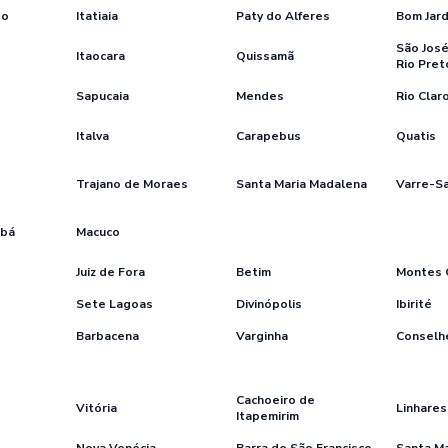
bo
Itatiaia
Paty do Alferes
Bom Jar
São José
Itaocara
Quissamã
Rio Pret
Sapucaia
Mendes
Rio Clar
Italva
Carapebus
Quatis
Trajano de Moraes
Santa Maria Madalena
Varre-Sa
Ubá
Macuco
Juiz de Fora
Betim
Montes 
Sete Lagoas
Divinópolis
Ibirité
Barbacena
Varginha
Conselhe
Cachoeiro de
Vitória
Linhares
Itapemirim
Nova Venécia
Barra de São Francisco
Santa Ma