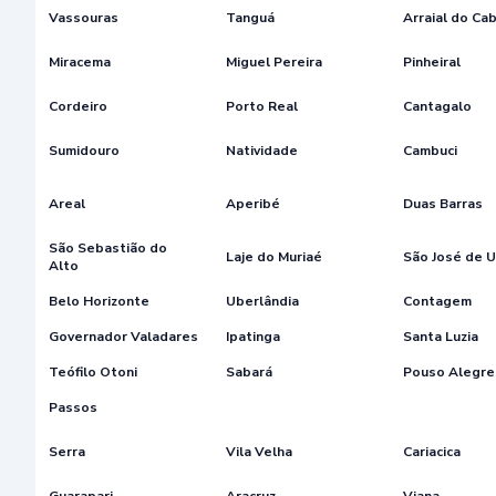
Vassouras
Tanguá
Arraial do Ca
Miracema
Miguel Pereira
Pinheiral
Cordeiro
Porto Real
Cantagalo
Sumidouro
Natividade
Cambuci
Areal
Aperibé
Duas Barras
São Sebastião do
Laje do Muriaé
São José de 
Alto
Belo Horizonte
Uberlândia
Contagem
Governador Valadares
Ipatinga
Santa Luzia
Teófilo Otoni
Sabará
Pouso Alegre
Passos
Serra
Vila Velha
Cariacica
Guarapari
Aracruz
Viana