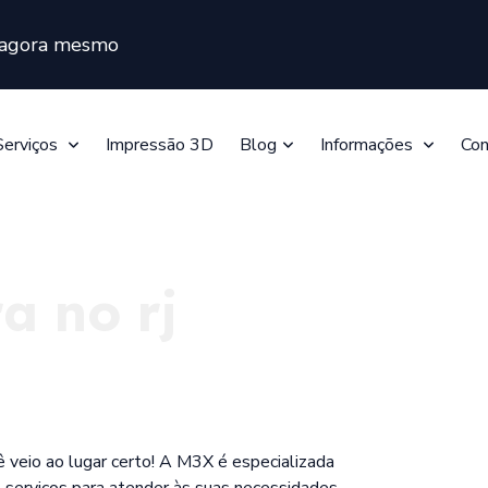
s agora mesmo
Serviços
Impressão 3D
Blog
Informações
Con
a no rj
ê veio ao lugar certo! A M3X é especializada
serviços para atender às suas necessidades.