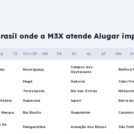
Brasil onde a M3X atende Alugar imp
BA
CE
GO e DF
AM
PA
AC
AL
AP
MA
M
Campos dos
ias
Nova Iguaçu
Belford
Goytacazes
Magé
Itaboraí
Cabo Fri
Teresópolis
Rio das Ostras
Nilópoli
 Aldeia
Itaperuna
Japeri
Barra do 
e Macacu
Rio Bonito
Guapimirim
Casimiro
o de
Mangaratiba
Armação dos Búzios
São Fidé