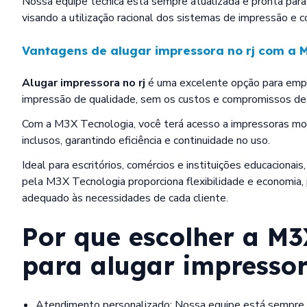
Nossa equipe técnica está sempre atualizada e pronta para 
visando a utilização racional dos sistemas de impressão e c
Vantagens de
alugar impressora no rj
com a M
Alugar impressora no rj
é uma excelente opção para empr
impressão de qualidade, sem os custos e compromissos de
Com a M3X Tecnologia, você terá acesso a impressoras mo
inclusos, garantindo eficiência e continuidade no uso.
Ideal para escritórios, comércios e instituições educacionai
pela M3X Tecnologia proporciona flexibilidade e economia,
adequado às necessidades de cada cliente.
Por que escolher a M3
para
alugar impressor
Atendimento personalizado: Nossa equipe está sempre pronta para entender as necessidades de