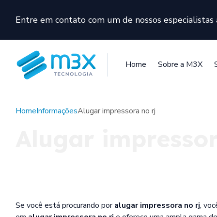
Entre em contato com um de nossos especialista
Home
Sobre a M3X
Home
Informações
Alugar impressora no rj
Alugar impressor
Se você está procurando por
alugar impressora no rj
, voc
em
alugar impressora no rj
e oferece uma ampla gama de 