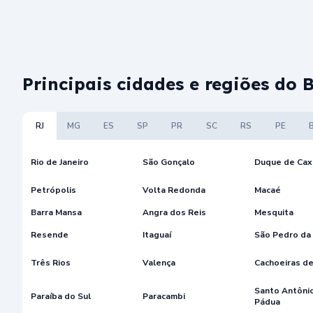
Principais cidades e regiões do 
RJ
MG
ES
SP
PR
SC
RS
PE
Rio de Janeiro
São Gonçalo
Duque de Cax
Petrópolis
Volta Redonda
Macaé
Barra Mansa
Angra dos Reis
Mesquita
Resende
Itaguaí
São Pedro da
Três Rios
Valença
Cachoeiras d
Santo Antôni
Paraíba do Sul
Paracambi
Pádua