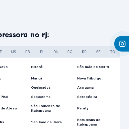
ressora no rj:
T
MS
PB
PI
RN
RO
RR
SE
TO
 Roxo
Niterói
São João de Meriti
o
Maricá
Nova Friburgo
s
Queimados
Araruama
Piraí
Saquarema
Seropédica
São Francisco de
 de Abreu
Paraty
Itabapoana
Bom Jesus do
lis
São João da Barra
Itabapoana