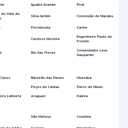
dim
Iguaba Grande
Piraí
 do Vale do
Silva Jardim
Conceição de Macabu
o
o
Porciúncula
Carmo
Engenheiro Paulo de
Cardoso Moreira
Frontin
Comendador Levy
i
Rio das Flores
Gasparian
Claros
Ribeirão das Neves
Uberaba
Poços de Caldas
Patos de Minas
iro Lafeiete
Araguari
Itabira
São Mateus
Colatina
ria de Jetibá
Castelo
Marataízes