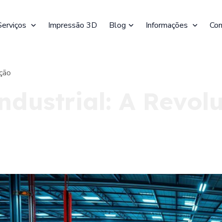
Serviços
Impressão 3D
Blog
Informações
Con
ção
dustrial: A Revol