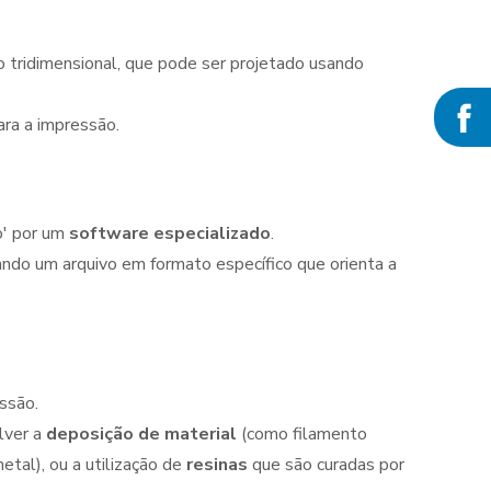
 tridimensional, que pode ser projetado usando
ra a impressão.
o' por um
software especializado
.
ndo um arquivo em formato específico que orienta a
essão.
lver a
deposição de material
(como filamento
tal), ou a utilização de
resinas
que são curadas por