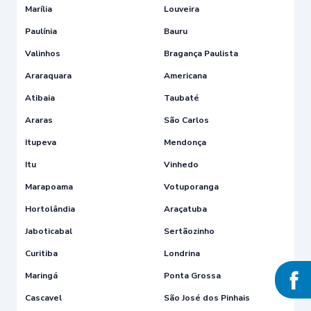
Marília
Louveira
Paulínia
Bauru
Valinhos
Bragança Paulista
Araraquara
Americana
Atibaia
Taubaté
Araras
São Carlos
Itupeva
Mendonça
Itu
Vinhedo
Marapoama
Votuporanga
Hortolândia
Araçatuba
Jaboticabal
Sertãozinho
Curitiba
Londrina
Maringá
Ponta Grossa
Cascavel
São José dos Pinhais