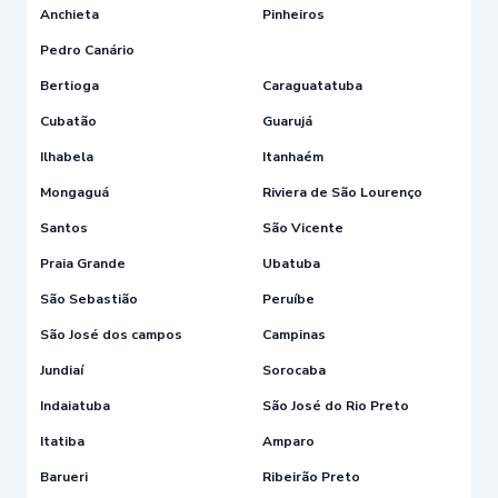
Anchieta
Pinheiros
Pedro Canário
Bertioga
Caraguatatuba
Cubatão
Guarujá
Ilhabela
Itanhaém
Mongaguá
Riviera de São Lourenço
Santos
São Vicente
Praia Grande
Ubatuba
São Sebastião
Peruíbe
São José dos campos
Campinas
Jundiaí
Sorocaba
Indaiatuba
São José do Rio Preto
Itatiba
Amparo
Barueri
Ribeirão Preto