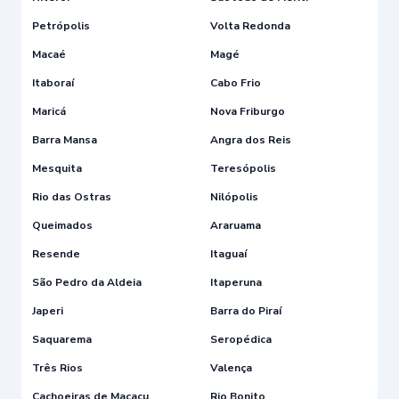
Petrópolis
Volta Redonda
Macaé
Magé
Itaboraí
Cabo Frio
Maricá
Nova Friburgo
Barra Mansa
Angra dos Reis
Mesquita
Teresópolis
Rio das Ostras
Nilópolis
Queimados
Araruama
Resende
Itaguaí
São Pedro da Aldeia
Itaperuna
Japeri
Barra do Piraí
Saquarema
Seropédica
Três Rios
Valença
Cachoeiras de Macacu
Rio Bonito