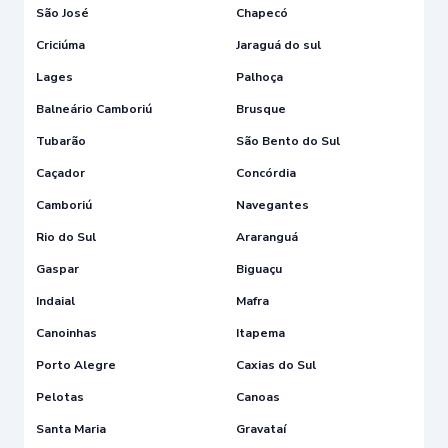
São José
Chapecó
Criciúma
Jaraguá do sul
Lages
Palhoça
Balneário Camboriú
Brusque
Tubarão
São Bento do Sul
Caçador
Concórdia
Camboriú
Navegantes
Rio do Sul
Araranguá
Gaspar
Biguaçu
Indaial
Mafra
Canoinhas
Itapema
Porto Alegre
Caxias do Sul
Pelotas
Canoas
Santa Maria
Gravataí