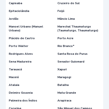
Capixaba
Cruzeiro do Sul
Epitaciolândia
Feijó
Jordão
Mâncio Lima
Manoel Urbano (Manuel
Marechal Thaumaturgo
Urbano)
(Taumaturgo, Thaumaturgo)
Plácido de Castro
Porto Acre
Porto Walter
Rio Branco*
Rodrigues Alves
Santa Rosa do Purus
Sena Madureira
Senador Guiomard
Tarauacá
Xapuri
Maceió
Maragogi
Atalaia
Batalha
Delmiro Gouveia
Mata Grande
Palmeira dos Índios
Arapiraca
Coruripe
São Miguel dos Campos