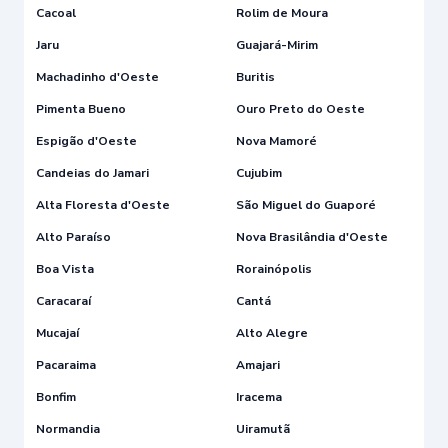
Cacoal
Rolim de Moura
Jaru
Guajará-Mirim
Machadinho d'Oeste
Buritis
Pimenta Bueno
Ouro Preto do Oeste
Espigão d'Oeste
Nova Mamoré
Candeias do Jamari
Cujubim
Alta Floresta d'Oeste
São Miguel do Guaporé
Alto Paraíso
Nova Brasilândia d'Oeste
Boa Vista
Rorainópolis
Caracaraí
Cantá
Mucajaí
Alto Alegre
Pacaraima
Amajari
Bonfim
Iracema
Normandia
Uiramutã