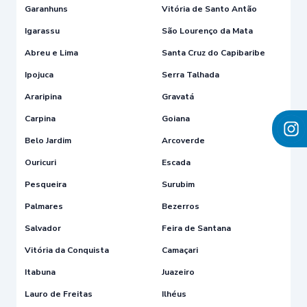
Garanhuns
Vitória de Santo Antão
Igarassu
São Lourenço da Mata
Abreu e Lima
Santa Cruz do Capibaribe
Ipojuca
Serra Talhada
Araripina
Gravatá
Carpina
Goiana
Belo Jardim
Arcoverde
Ouricuri
Escada
Pesqueira
Surubim
Palmares
Bezerros
Salvador
Feira de Santana
Vitória da Conquista
Camaçari
Itabuna
Juazeiro
Lauro de Freitas
Ilhéus