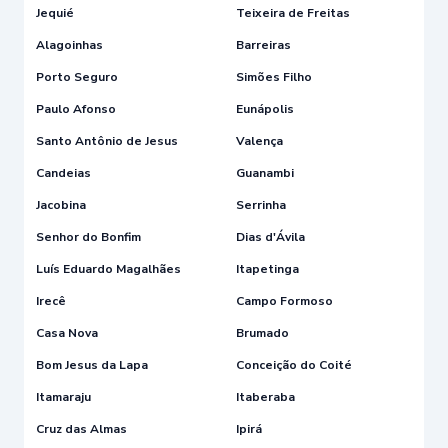
Jequié
Teixeira de Freitas
Alagoinhas
Barreiras
Porto Seguro
Simões Filho
Paulo Afonso
Eunápolis
Santo Antônio de Jesus
Valença
Candeias
Guanambi
Jacobina
Serrinha
Senhor do Bonfim
Dias d'Ávila
Luís Eduardo Magalhães
Itapetinga
Irecê
Campo Formoso
Casa Nova
Brumado
Bom Jesus da Lapa
Conceição do Coité
Itamaraju
Itaberaba
Cruz das Almas
Ipirá