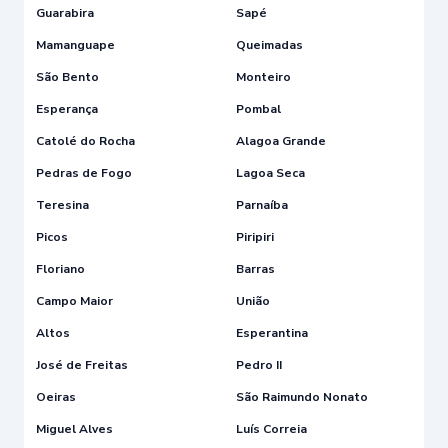
Guarabira
Sapé
Mamanguape
Queimadas
São Bento
Monteiro
Esperança
Pombal
Catolé do Rocha
Alagoa Grande
Pedras de Fogo
Lagoa Seca
Teresina
Parnaíba
Picos
Piripiri
Floriano
Barras
Campo Maior
União
Altos
Esperantina
José de Freitas
Pedro II
Oeiras
São Raimundo Nonato
Miguel Alves
Luís Correia