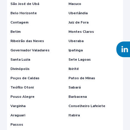
São José de Ubá
Macuco
Belo Horizonte
Uberlândia
Contagem
Juiz de Fora
Betim
Montes Claros
Ribeirão das Neves
Uberaba
Governador Valadares
Ipatinga
Santa Luzia
Sete Lagoas
Divinópolis
Ibirité
Poços de Caldas
Patos de Minas
Teófilo Otoni
Sabará
Pouso Alegre
Barbacena
Varginha
Conselheiro Lafeiete
Araguari
Itabira
Passos