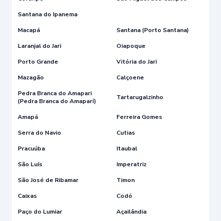
Santana do Ipanema
Macapá
Santana (Porto Santana)
Laranjal do Jari
Oiapoque
Porto Grande
Vitória do Jari
Mazagão
Calçoene
Pedra Branca do Amapari
Tartarugalzinho
(Pedra Branca do Amaparí)
Amapá
Ferreira Gomes
Serra do Navio
Cutias
Pracuúba
Itaubal
São Luís
Imperatriz
São José de Ribamar
Timon
Caixas
Codó
Paço do Lumiar
Açailândia