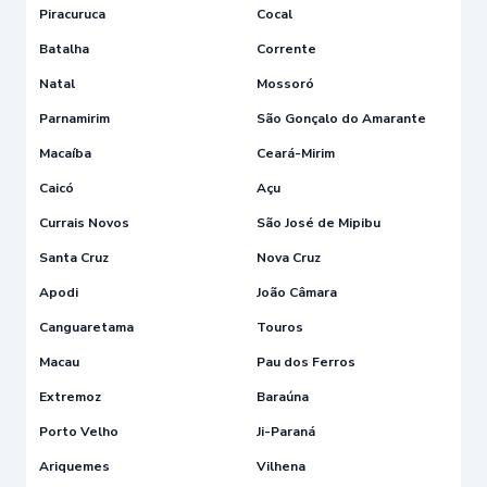
Piracuruca
Cocal
Batalha
Corrente
Natal
Mossoró
Parnamirim
São Gonçalo do Amarante
Macaíba
Ceará-Mirim
Caicó
Açu
Currais Novos
São José de Mipibu
Santa Cruz
Nova Cruz
Apodi
João Câmara
Canguaretama
Touros
Macau
Pau dos Ferros
Extremoz
Baraúna
Porto Velho
Ji-Paraná
Ariquemes
Vilhena