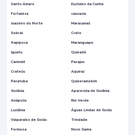
Santo Amaro
Euclides da Cunha
Fortaleza
caucacia
Juazeiro do Norte
Maracanaú
Sobral
Crato
Itapipoca
Maranguape
Iguatu
Quixadá
Canindé
Pacajus
Crateús
Aquiraz
Pacatuba
Quixeramobim
Goiânia
Aparecida de Goiânia
Anápolis
Rio Verde
Luziânia
Águas Lindas de Goiás
Valparaíso de Goiás
Trindade
Formosa
Novo Gama