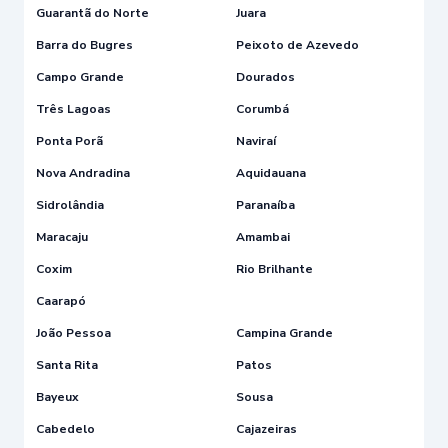
Guarantã do Norte
Juara
Barra do Bugres
Peixoto de Azevedo
Campo Grande
Dourados
Três Lagoas
Corumbá
Ponta Porã
Naviraí
Nova Andradina
Aquidauana
Sidrolândia
Paranaíba
Maracaju
Amambai
Coxim
Rio Brilhante
Caarapó
João Pessoa
Campina Grande
Santa Rita
Patos
Bayeux
Sousa
Cabedelo
Cajazeiras