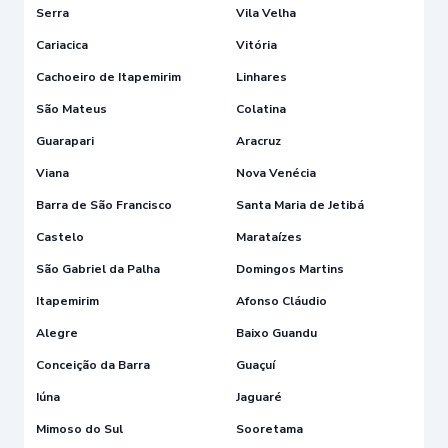
Serra
Vila Velha
Cariacica
Vitória
Cachoeiro de Itapemirim
Linhares
São Mateus
Colatina
Guarapari
Aracruz
Viana
Nova Venécia
Barra de São Francisco
Santa Maria de Jetibá
Castelo
Marataízes
São Gabriel da Palha
Domingos Martins
Itapemirim
Afonso Cláudio
Alegre
Baixo Guandu
Conceição da Barra
Guaçuí
Iúna
Jaguaré
Mimoso do Sul
Sooretama