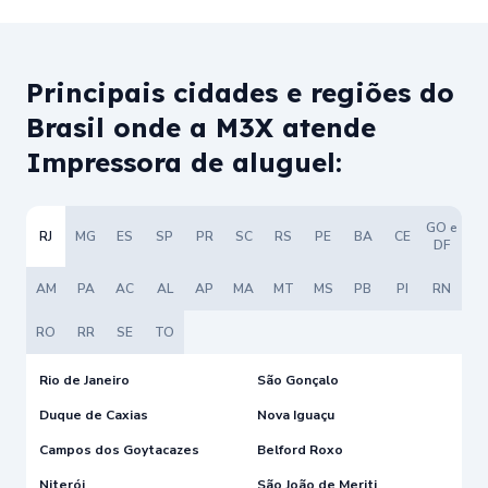
Principais cidades e regiões do
Brasil onde a M3X atende
Impressora de aluguel:
GO e
RJ
MG
ES
SP
PR
SC
RS
PE
BA
CE
DF
AM
PA
AC
AL
AP
MA
MT
MS
PB
PI
RN
RO
RR
SE
TO
Rio de Janeiro
São Gonçalo
Duque de Caxias
Nova Iguaçu
Campos dos Goytacazes
Belford Roxo
Niterói
São João de Meriti