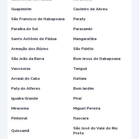
Guapimirim
Casimiro de Abreu
São Francisco de Itabapoana
Paraty
Paraíba do Sul
Paracambi
Santo Antônio de Pádua
Mangaratiba
Armação dos Búzios
São Fidélis
São João da Barra
Bom Jesus do Itabapoana
Vassouras
Tanguá
Arraial do Cabo
Itatiaia
Paty do Alferes
Bom Jardim
Iguaba Grande
Piraí
Miracema
Miguel Pereira
Pinheiral
Itaocara
São José do Vale do Rio
Quissamã
Preto