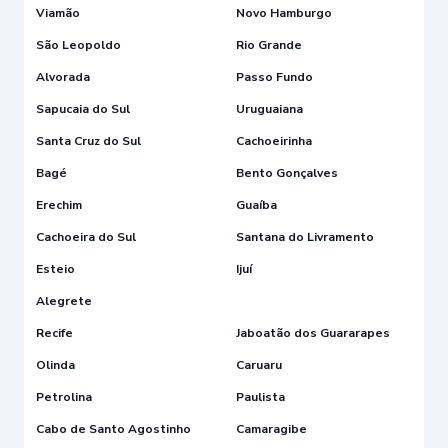
Viamão
Novo Hamburgo
São Leopoldo
Rio Grande
Alvorada
Passo Fundo
Sapucaia do Sul
Uruguaiana
Santa Cruz do Sul
Cachoeirinha
Bagé
Bento Gonçalves
Erechim
Guaíba
Cachoeira do Sul
Santana do Livramento
Esteio
Ijuí
Alegrete
Recife
Jaboatão dos Guararapes
Olinda
Caruaru
Petrolina
Paulista
Cabo de Santo Agostinho
Camaragibe