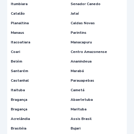
Itumbiara
Senador Canedo
Catalão
Jataí
Planaltina
Caldas Novas
Manaus
Parintins
Itacoatiara
Manacapuru
Coari
Centro Amazonense
Belém
Ananindeua
Santarém
Marabá
Castanhal
Parauapebas
Itaituba
Cametá
Bragança
Abaetetuba
Bragança
Marituba
Acrelândia
Assis Brasil
Brasiléia
Bujari