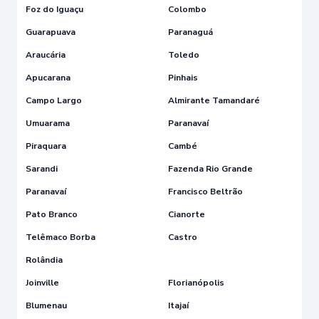
Foz do Iguaçu
Colombo
Guarapuava
Paranaguá
Araucária
Toledo
Apucarana
Pinhais
Campo Largo
Almirante Tamandaré
Umuarama
Paranavaí
Piraquara
Cambé
Sarandi
Fazenda Rio Grande
Paranavaí
Francisco Beltrão
Pato Branco
Cianorte
Telêmaco Borba
Castro
Rolândia
Joinville
Florianópolis
Blumenau
Itajaí