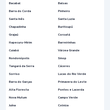
Bacabal
Balsas
Barra do Corda
Pinheiro
Santa Inês
Santa Luzia
Chapadinha
Buriticupú
Grajaú
Coroatá
Itapecuru-Mirim
Barreirinhas
Cuiabá
Várzea Grande
Rondonópolis
Sinop
Tangará da Serra
Cáceres
Sorriso
Lucas do Rio Verde
Barra do Garças
Primavera do Leste
Alta Floresta
Pontes e Lacerda
Nova Mutum
Campo Verde
Juína
Colniza