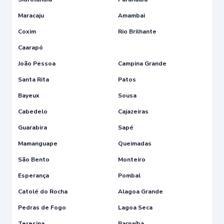
Maracaju
Amambai
Coxim
Rio Brilhante
Caarapó
João Pessoa
Campina Grande
Santa Rita
Patos
Bayeux
Sousa
Cabedelo
Cajazeiras
Guarabira
Sapé
Mamanguape
Queimadas
São Bento
Monteiro
Esperança
Pombal
Catolé do Rocha
Alagoa Grande
Pedras de Fogo
Lagoa Seca
Teresina
Parnaíba