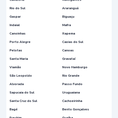
Rio do Sul
Araranguá
Gaspar
Biguaçu
Indaial
Mafra
Canoinhas
Itapema
Porto Alegre
Caxias do Sul
Pelotas
Canoas
Santa Maria
Gravataí
Viamão
Novo Hamburgo
São Leopoldo
Rio Grande
Alvorada
Passo Fundo
Sapucaia do Sul
Uruguaiana
Santa Cruz do Sul
Cachoeirinha
Bagé
Bento Gonçalves
Erechim
Guaíba