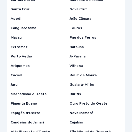
Santa Cruz
Nova Cruz
Apodi
João Câmara
Canguaretama
Touros
Macau
Pau dos Ferros
Extremoz
Baraúna
Porto Velho
Ji-Paraná
Ariquemes
Vilhena
Cacoal
Rolim de Moura
Jaru
Guajará-Mirim
Machadinho d'Oeste
Buritis
Pimenta Bueno
Ouro Preto do Oeste
Espigão d'Oeste
Nova Mamoré
Candeias do Jamari
Cujubim
Alta Floresta d'Oeste
São Miguel do Guaporé