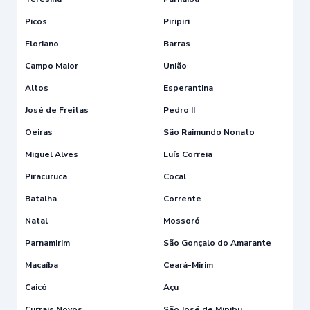
Picos
Piripiri
Floriano
Barras
Campo Maior
União
Altos
Esperantina
José de Freitas
Pedro II
Oeiras
São Raimundo Nonato
Miguel Alves
Luís Correia
Piracuruca
Cocal
Batalha
Corrente
Natal
Mossoró
Parnamirim
São Gonçalo do Amarante
Macaíba
Ceará-Mirim
Caicó
Açu
Currais Novos
São José de Mipibu