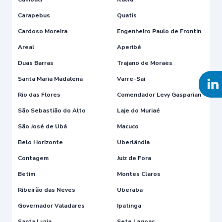
Carapebus
Quatis
Cardoso Moreira
Engenheiro Paulo de Frontin
Areal
Aperibé
Duas Barras
Trajano de Moraes
Santa Maria Madalena
Varre-Sai
Rio das Flores
Comendador Levy Gasparian
São Sebastião do Alto
Laje do Muriaé
São José de Ubá
Macuco
Belo Horizonte
Uberlândia
Contagem
Juiz de Fora
Betim
Montes Claros
Ribeirão das Neves
Uberaba
Governador Valadares
Ipatinga
Santa Luzia
Sete Lagoas