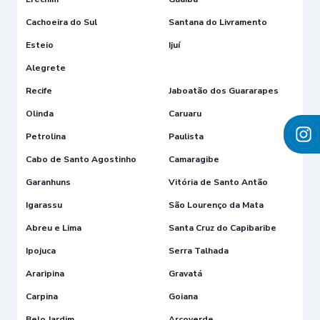
Cachoeira do Sul
Santana do Livramento
Esteio
Ijuí
Alegrete
Recife
Jaboatão dos Guararapes
Olinda
Caruaru
Petrolina
Paulista
Cabo de Santo Agostinho
Camaragibe
Garanhuns
Vitória de Santo Antão
Igarassu
São Lourenço da Mata
Abreu e Lima
Santa Cruz do Capibaribe
Ipojuca
Serra Talhada
Araripina
Gravatá
Carpina
Goiana
Belo Jardim
Arcoverde