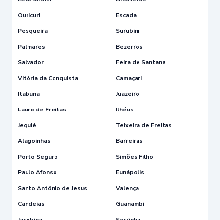
Ouricuri
Escada
Pesqueira
Surubim
Palmares
Bezerros
Salvador
Feira de Santana
Vitória da Conquista
Camaçari
Itabuna
Juazeiro
Lauro de Freitas
Ilhéus
Jequié
Teixeira de Freitas
Alagoinhas
Barreiras
Porto Seguro
Simões Filho
Paulo Afonso
Eunápolis
Santo Antônio de Jesus
Valença
Candeias
Guanambi
Jacobina
Serrinha