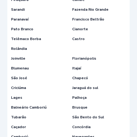
Sarandi
Fazenda Rio Grande
Paranavaí
Francisco Beltrão
Pato Branco
Cianorte
Telêmaco Borba
Castro
Rolândia
Joinville
Florianópolis
Blumenau
Itajaí
São José
Chapecó
Criciúma
Jaraguá do sul
Lages
Palhoça
Balneário Camboriú
Brusque
Tubarão
São Bento do Sul
Caçador
Concórdia
Camboriú
Navegantes