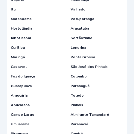
Itu
Vinhedo
Marapoama
Votuporanga
Hortolândia
Araçatuba
Jaboticabal
Sertãozinho
Curitiba
Londrina
Maringá
Ponta Grossa
Cascavel
São José dos Pinhais
Foz do Iguaçu
Colombo
Guarapuava
Paranaguá
Araucária
Toledo
Apucarana
Pinhais
Campo Largo
Almirante Tamandaré
Umuarama
Paranavaí
Piraquara
Cambé