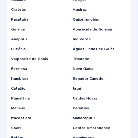
Crateús
Aquiraz
Pacatuba
Quixeramobim
Goiânia
Aparecida de Goiânia
Anápolis
Rio Verde
Luziânia
Águas Lindas de Goiás
Valparaíso de Goiás
Trindade
Formosa
Novo Gama
Itumbiara
Senador Canedo
Catalão
Jataí
Planaltina
Caldas Novas
Manaus
Parintins
Itacoatiara
Manacapuru
Coari
Centro Amazonense
Belém
Ananindeua