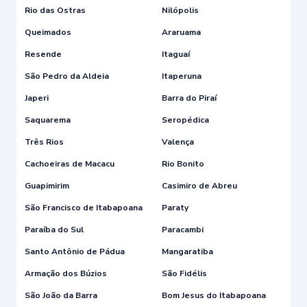
Rio das Ostras
Nilópolis
Queimados
Araruama
Resende
Itaguaí
São Pedro da Aldeia
Itaperuna
Japeri
Barra do Piraí
Saquarema
Seropédica
Três Rios
Valença
Cachoeiras de Macacu
Rio Bonito
Guapimirim
Casimiro de Abreu
São Francisco de Itabapoana
Paraty
Paraíba do Sul
Paracambi
Santo Antônio de Pádua
Mangaratiba
Armação dos Búzios
São Fidélis
São João da Barra
Bom Jesus do Itabapoana