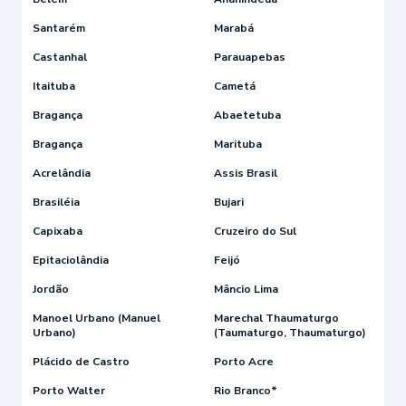
Santarém
Marabá
Castanhal
Parauapebas
Itaituba
Cametá
Bragança
Abaetetuba
Bragança
Marituba
Acrelândia
Assis Brasil
Brasiléia
Bujari
Capixaba
Cruzeiro do Sul
Epitaciolândia
Feijó
Jordão
Mâncio Lima
Manoel Urbano (Manuel
Marechal Thaumaturgo
Urbano)
(Taumaturgo, Thaumaturgo)
Plácido de Castro
Porto Acre
Porto Walter
Rio Branco*