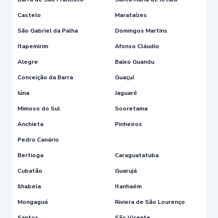
Castelo
Marataízes
São Gabriel da Palha
Domingos Martins
Itapemirim
Afonso Cláudio
Alegre
Baixo Guandu
Conceição da Barra
Guaçuí
Iúna
Jaguaré
Mimoso do Sul
Sooretama
Anchieta
Pinheiros
Pedro Canário
Bertioga
Caraguatatuba
Cubatão
Guarujá
Ilhabela
Itanhaém
Mongaguá
Riviera de São Lourenço
Santos
São Vicente