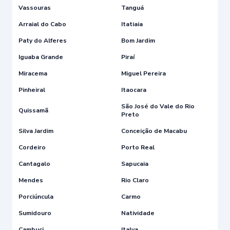
Vassouras
Tanguá
Arraial do Cabo
Itatiaia
Paty do Alferes
Bom Jardim
Iguaba Grande
Piraí
Miracema
Miguel Pereira
Pinheiral
Itaocara
São José do Vale do Rio
Quissamã
Preto
Silva Jardim
Conceição de Macabu
Cordeiro
Porto Real
Cantagalo
Sapucaia
Mendes
Rio Claro
Porciúncula
Carmo
Sumidouro
Natividade
Cambuci
Italva