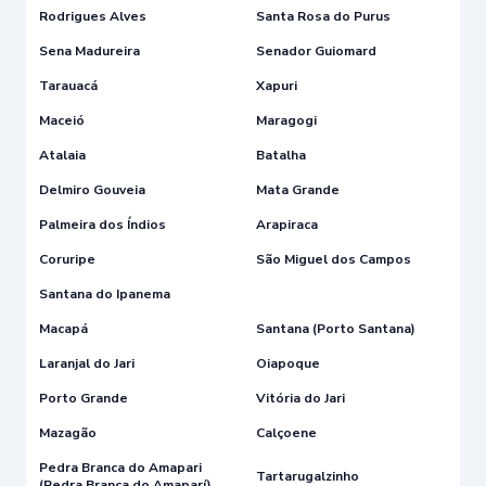
Rodrigues Alves
Santa Rosa do Purus
Sena Madureira
Senador Guiomard
Tarauacá
Xapuri
Maceió
Maragogi
Atalaia
Batalha
Delmiro Gouveia
Mata Grande
Palmeira dos Índios
Arapiraca
Coruripe
São Miguel dos Campos
Santana do Ipanema
Macapá
Santana (Porto Santana)
Laranjal do Jari
Oiapoque
Porto Grande
Vitória do Jari
Mazagão
Calçoene
Pedra Branca do Amapari
Tartarugalzinho
(Pedra Branca do Amaparí)