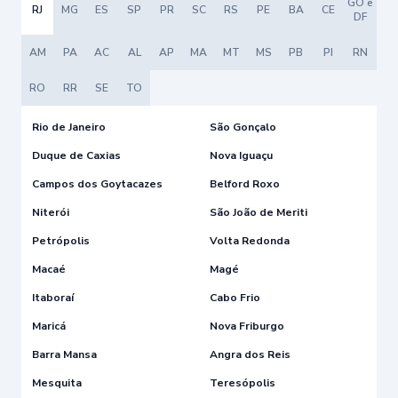
GO e
RJ
MG
ES
SP
PR
SC
RS
PE
BA
CE
DF
AM
PA
AC
AL
AP
MA
MT
MS
PB
PI
RN
RO
RR
SE
TO
Rio de Janeiro
São Gonçalo
Duque de Caxias
Nova Iguaçu
Campos dos Goytacazes
Belford Roxo
Niterói
São João de Meriti
Petrópolis
Volta Redonda
Macaé
Magé
Itaboraí
Cabo Frio
Maricá
Nova Friburgo
Barra Mansa
Angra dos Reis
Mesquita
Teresópolis