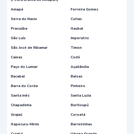
Amapá
Ferreira Gomes
Serra do Navio
Cutias
Pracuúba
Itaubal
São Luís
Imperatriz
São José de Ribamar
Timon
Caixas
Codó
Paço do Lumiar
Açailândia
Bacabal
Balsas
Barra do Corda
Pinheiro
Santa Inês
Santa Luzia
Chapadinha
Buriticupú
Grajaú
Coroatá
Itapecuru-Mirim
Barreirinhas
Cuiabá
Várzea Grande