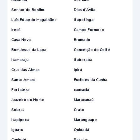
Senhor do Bonfim
Dias d'Ávila
Luís Eduardo Magalhães
Itapetinga
Irecê
Campo Formoso
Casa Nova
Brumado
Bom Jesus da Lapa
Conceição do Coité
Itamaraju
Itaberaba
Cruz das Almas
Ipirá
Santo Amaro
Euclides da Cunha
Fortaleza
caucacia
Juazeiro do Norte
Maracanaú
Sobral
Crato
Itapipoca
Maranguape
Iguatu
Quixadá
Canindé
Pacajus