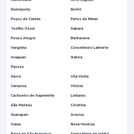
Divinópolis
Ibirité
Poços de Caldas
Patos de Minas
Teófilo Otoni
Sabará
Pouso Alegre
Barbacena
Varginha
Conselheiro Lafeiete
Araguari
Itabira
Passos
Serra
Vila Velha
Cariacica
Vitória
Cachoeiro de Itapemirim
Linhares
São Mateus
Colatina
Guarapari
Aracruz
Viana
Nova Venécia
Barra de São Francisco
Santa Maria de Jetibá