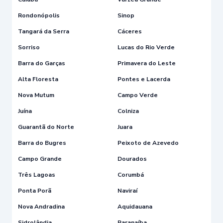
Rondonópolis
Sinop
Tangará da Serra
Cáceres
Sorriso
Lucas do Rio Verde
Barra do Garças
Primavera do Leste
Alta Floresta
Pontes e Lacerda
Nova Mutum
Campo Verde
Juína
Colniza
Guarantã do Norte
Juara
Barra do Bugres
Peixoto de Azevedo
Campo Grande
Dourados
Três Lagoas
Corumbá
Ponta Porã
Naviraí
Nova Andradina
Aquidauana
Sidrolândia
Paranaíba