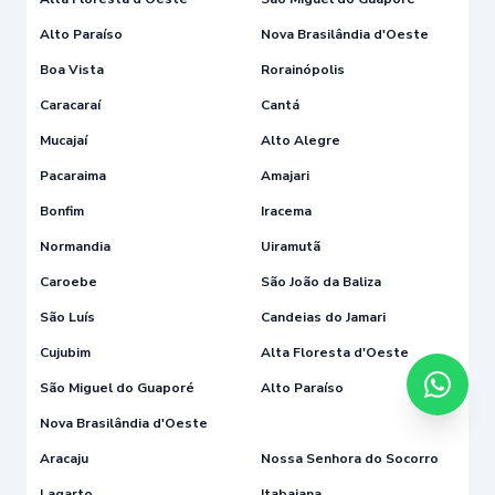
Alto Paraíso
Nova Brasilândia d'Oeste
Boa Vista
Rorainópolis
Caracaraí
Cantá
Mucajaí
Alto Alegre
Pacaraima
Amajari
Bonfim
Iracema
Normandia
Uiramutã
Caroebe
São João da Baliza
São Luís
Candeias do Jamari
Cujubim
Alta Floresta d'Oeste
São Miguel do Guaporé
Alto Paraíso
Nova Brasilândia d'Oeste
Aracaju
Nossa Senhora do Socorro
Lagarto
Itabaiana