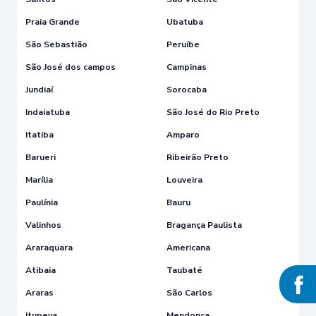
Praia Grande
Ubatuba
São Sebastião
Peruíbe
São José dos campos
Campinas
Jundiaí
Sorocaba
Indaiatuba
São José do Rio Preto
Itatiba
Amparo
Barueri
Ribeirão Preto
Marília
Louveira
Paulínia
Bauru
Valinhos
Bragança Paulista
Araraquara
Americana
Atibaia
Taubaté
Araras
São Carlos
Itupeva
Mendonça