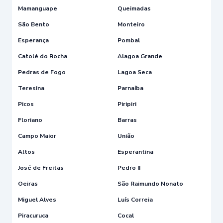
Mamanguape
Queimadas
São Bento
Monteiro
Esperança
Pombal
Catolé do Rocha
Alagoa Grande
Pedras de Fogo
Lagoa Seca
Teresina
Parnaíba
Picos
Piripiri
Floriano
Barras
Campo Maior
União
Altos
Esperantina
José de Freitas
Pedro II
Oeiras
São Raimundo Nonato
Miguel Alves
Luís Correia
Piracuruca
Cocal