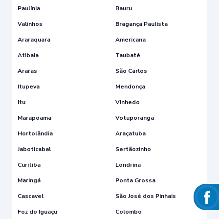
Paulínia
Bauru
Valinhos
Bragança Paulista
Araraquara
Americana
Atibaia
Taubaté
Araras
São Carlos
Itupeva
Mendonça
Itu
Vinhedo
Marapoama
Votuporanga
Hortolândia
Araçatuba
Jaboticabal
Sertãozinho
Curitiba
Londrina
Maringá
Ponta Grossa
Cascavel
São José dos Pinhais
Foz do Iguaçu
Colombo