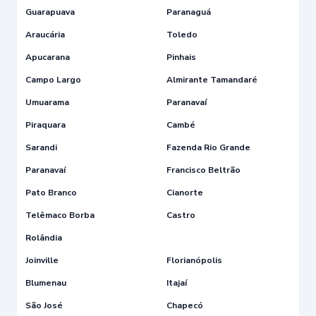
Guarapuava
Paranaguá
Araucária
Toledo
Apucarana
Pinhais
Campo Largo
Almirante Tamandaré
Umuarama
Paranavaí
Piraquara
Cambé
Sarandi
Fazenda Rio Grande
Paranavaí
Francisco Beltrão
Pato Branco
Cianorte
Telêmaco Borba
Castro
Rolândia
Joinville
Florianópolis
Blumenau
Itajaí
São José
Chapecó