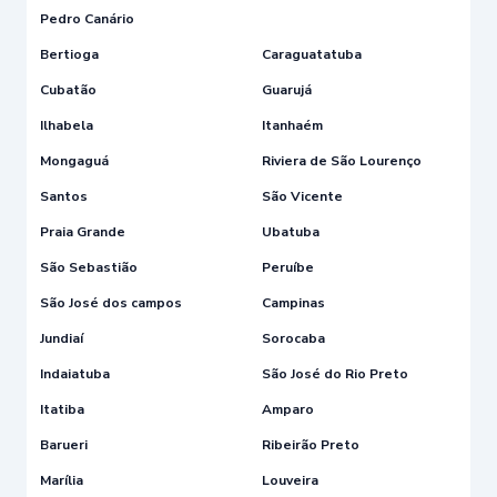
Pedro Canário
Bertioga
Caraguatatuba
Cubatão
Guarujá
Ilhabela
Itanhaém
Mongaguá
Riviera de São Lourenço
Santos
São Vicente
Praia Grande
Ubatuba
São Sebastião
Peruíbe
São José dos campos
Campinas
Jundiaí
Sorocaba
Indaiatuba
São José do Rio Preto
Itatiba
Amparo
Barueri
Ribeirão Preto
Marília
Louveira