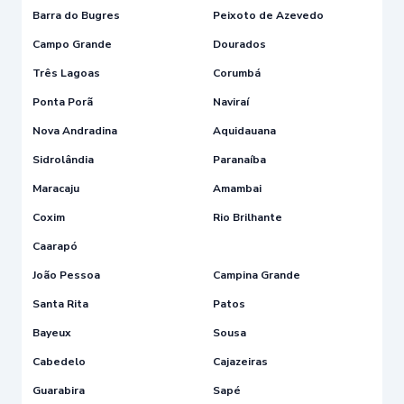
Barra do Bugres
Peixoto de Azevedo
Campo Grande
Dourados
Três Lagoas
Corumbá
Ponta Porã
Naviraí
Nova Andradina
Aquidauana
Sidrolândia
Paranaíba
Maracaju
Amambai
Coxim
Rio Brilhante
Caarapó
João Pessoa
Campina Grande
Santa Rita
Patos
Bayeux
Sousa
Cabedelo
Cajazeiras
Guarabira
Sapé