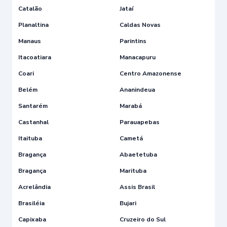
Catalão
Jataí
Planaltina
Caldas Novas
Manaus
Parintins
Itacoatiara
Manacapuru
Coari
Centro Amazonense
Belém
Ananindeua
Santarém
Marabá
Castanhal
Parauapebas
Itaituba
Cametá
Bragança
Abaetetuba
Bragança
Marituba
Acrelândia
Assis Brasil
Brasiléia
Bujari
Capixaba
Cruzeiro do Sul