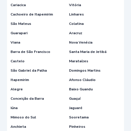
Cariacica
Vitória
Cachoeiro de Itapemirim
Linhares
São Mateus
Colatina
Guarapari
Aracruz
Viana
Nova Venécia
Barra de São Francisco
Santa Maria de Jetibá
Castelo
Marataízes
São Gabriel da Palha
Domingos Martins
Itapemirim
Afonso Cláudio
Alegre
Baixo Guandu
Conceição da Barra
Guaçuí
Iúna
Jaguaré
Mimoso do Sul
Sooretama
Anchieta
Pinheiros