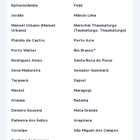
Epitaciolândia
Feijó
Jordão
Mâncio Lima
Manoel Urbano (Manuel
Marechal Thaumaturgo
Urbano)
(Taumaturgo, Thaumaturgo)
Plácido de Castro
Porto Acre
Porto Walter
Rio Branco*
Rodrigues Alves
Santa Rosa do Purus
Sena Madureira
Senador Guiomard
Tarauacá
Xapuri
Maceió
Maragogi
Atalaia
Batalha
Delmiro Gouveia
Mata Grande
Palmeira dos Índios
Arapiraca
Coruripe
São Miguel dos Campos