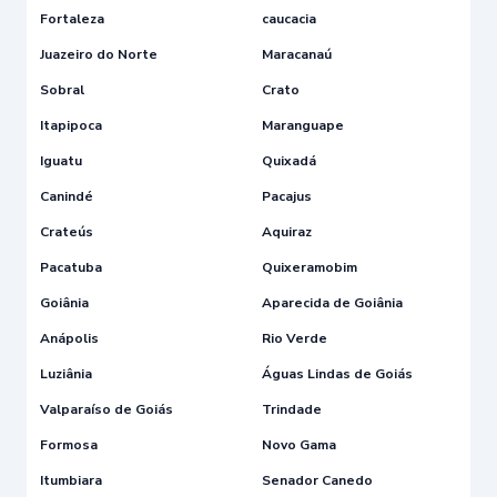
Fortaleza
caucacia
Juazeiro do Norte
Maracanaú
Sobral
Crato
Itapipoca
Maranguape
Iguatu
Quixadá
Canindé
Pacajus
Crateús
Aquiraz
Pacatuba
Quixeramobim
Goiânia
Aparecida de Goiânia
Anápolis
Rio Verde
Luziânia
Águas Lindas de Goiás
Valparaíso de Goiás
Trindade
Formosa
Novo Gama
Itumbiara
Senador Canedo