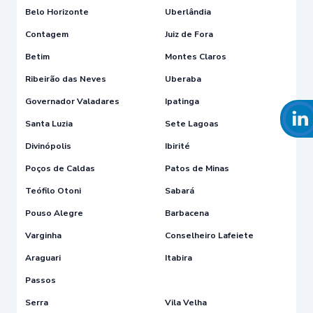
Belo Horizonte
Uberlândia
Contagem
Juiz de Fora
Betim
Montes Claros
Ribeirão das Neves
Uberaba
Governador Valadares
Ipatinga
Santa Luzia
Sete Lagoas
Divinópolis
Ibirité
Poços de Caldas
Patos de Minas
Teófilo Otoni
Sabará
Pouso Alegre
Barbacena
Varginha
Conselheiro Lafeiete
Araguari
Itabira
Passos
Serra
Vila Velha