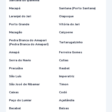
Santana do Ipanema
Macapá
Santana (Porto Santana)
Laranjal do Jari
Oiapoque
Porto Grande
Vitória do Jari
Mazagão
Calçoene
Pedra Branca do Amapari
Tartarugalzinho
(Pedra Branca do Amaparí)
Amapá
Ferreira Gomes
Serra do Navio
Cutias
Pracuúba
Itaubal
São Luís
Imperatriz
São José de Ribamar
Timon
Caixas
Codó
Paço do Lumiar
Açailândia
Bacabal
Balsas