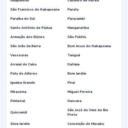
Guapimirim
Casimiro de Abreu
São Francisco de Itabapoana
Paraty
Paraíba do Sul
Paracambi
Santo Antônio de Pádua
Mangaratiba
Armação dos Búzios
São Fidélis
São João da Barra
Bom Jesus do Itabapoana
Vassouras
Tanguá
Arraial do Cabo
Itatiaia
Paty do Alferes
Bom Jardim
Iguaba Grande
Piraí
Miracema
Miguel Pereira
Pinheiral
Itaocara
São José do Vale do Rio
Quissamã
Preto
Silva Jardim
Conceição de Macabu