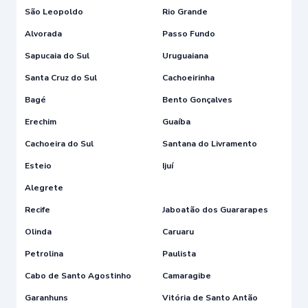
São Leopoldo
Rio Grande
Alvorada
Passo Fundo
Sapucaia do Sul
Uruguaiana
Santa Cruz do Sul
Cachoeirinha
Bagé
Bento Gonçalves
Erechim
Guaíba
Cachoeira do Sul
Santana do Livramento
Esteio
Ijuí
Alegrete
Recife
Jaboatão dos Guararapes
Olinda
Caruaru
Petrolina
Paulista
Cabo de Santo Agostinho
Camaragibe
Garanhuns
Vitória de Santo Antão