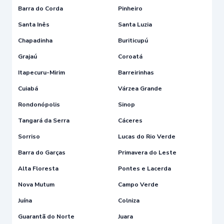
Barra do Corda
Pinheiro
Santa Inês
Santa Luzia
Chapadinha
Buriticupú
Grajaú
Coroatá
Itapecuru-Mirim
Barreirinhas
Cuiabá
Várzea Grande
Rondonópolis
Sinop
Tangará da Serra
Cáceres
Sorriso
Lucas do Rio Verde
Barra do Garças
Primavera do Leste
Alta Floresta
Pontes e Lacerda
Nova Mutum
Campo Verde
Juína
Colniza
Guarantã do Norte
Juara