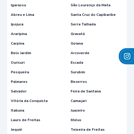
Igarassu
São Lourenço da Mata
Abreu e Lima
Santa Cruz do Capibaribe
Ipojuca
Serra Talhada
Araripina
Gravatá
Carpina
Goiana
Belo Jardim
Arcoverde
Ouricuri
Escada
Pesqueira
Surubim
Palmares
Bezerros
Salvador
Feira de Santana
Vitória da Conquista
Camaçari
Itabuna
Juazeiro
Lauro de Freitas
Ilhéus
Jequié
Teixeira de Freitas