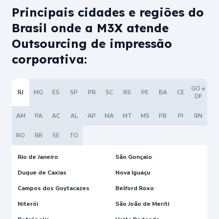
Principais cidades e regiões do
Brasil onde a M3X atende
Outsourcing de impressão
corporativa:
GO e
RJ
MG
ES
SP
PR
SC
RS
PE
BA
CE
DF
AM
PA
AC
AL
AP
MA
MT
MS
PB
PI
RN
RO
RR
SE
TO
Rio de Janeiro
São Gonçalo
Duque de Caxias
Nova Iguaçu
Campos dos Goytacazes
Belford Roxo
Niterói
São João de Meriti