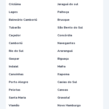
Criciúma
Jaraguá do sul
Lages
Palhoça
Balneário Camboriú
Brusque
Tubarão
São Bento do Sul
Caçador
Concórdia
Camboriú
Navegantes
Rio do Sul
Araranguá
Gaspar
Biguaçu
Indaial
Mafra
Canoinhas
Itapema
Porto Alegre
Caxias do Sul
Pelotas
Canoas
Santa Maria
Gravataí
Viamão
Novo Hamburgo