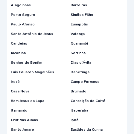
Alagoinhas
Barreiras
Porto Seguro
Simões Filho
Paulo Afonso
Eunápolis
Santo Antônio de Jesus
Valença
Candeias
Guanambi
Jacobina
Serrinha
Senhor do Bonfim
Dias d'Ávila
Luís Eduardo Magalhães
Itapetinga
Irecê
Campo Formoso
Casa Nova
Brumado
Bom Jesus da Lapa
Conceição do Coité
Itamaraju
Itaberaba
Cruz das Almas
Ipirá
Santo Amaro
Euclides da Cunha