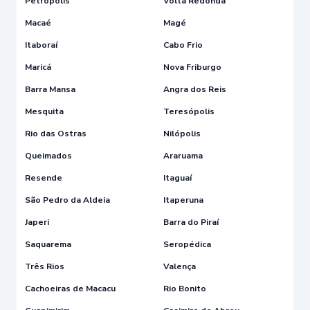
Petrópolis
Volta Redonda
Macaé
Magé
Itaboraí
Cabo Frio
Maricá
Nova Friburgo
Barra Mansa
Angra dos Reis
Mesquita
Teresópolis
Rio das Ostras
Nilópolis
Queimados
Araruama
Resende
Itaguaí
São Pedro da Aldeia
Itaperuna
Japeri
Barra do Piraí
Saquarema
Seropédica
Três Rios
Valença
Cachoeiras de Macacu
Rio Bonito