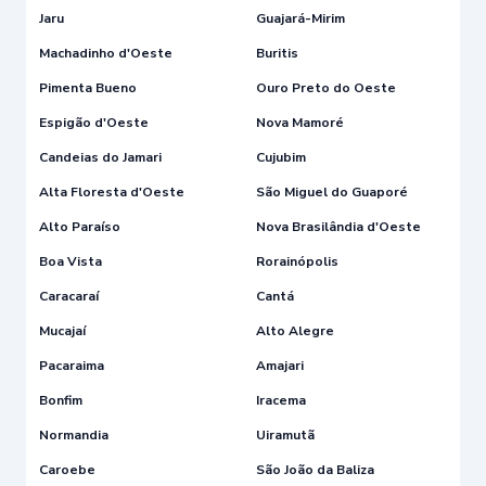
Jaru
Guajará-Mirim
Machadinho d'Oeste
Buritis
Pimenta Bueno
Ouro Preto do Oeste
Espigão d'Oeste
Nova Mamoré
Candeias do Jamari
Cujubim
Alta Floresta d'Oeste
São Miguel do Guaporé
Alto Paraíso
Nova Brasilândia d'Oeste
Boa Vista
Rorainópolis
Caracaraí
Cantá
Mucajaí
Alto Alegre
Pacaraima
Amajari
Bonfim
Iracema
Normandia
Uiramutã
Caroebe
São João da Baliza