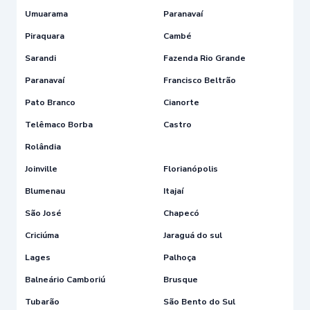
Umuarama
Paranavaí
Piraquara
Cambé
Sarandi
Fazenda Rio Grande
Paranavaí
Francisco Beltrão
Pato Branco
Cianorte
Telêmaco Borba
Castro
Rolândia
Joinville
Florianópolis
Blumenau
Itajaí
São José
Chapecó
Criciúma
Jaraguá do sul
Lages
Palhoça
Balneário Camboriú
Brusque
Tubarão
São Bento do Sul