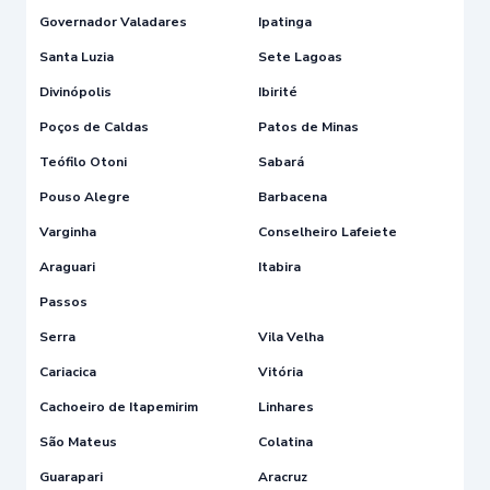
Governador Valadares
Ipatinga
Santa Luzia
Sete Lagoas
Divinópolis
Ibirité
Poços de Caldas
Patos de Minas
Teófilo Otoni
Sabará
Pouso Alegre
Barbacena
Varginha
Conselheiro Lafeiete
Araguari
Itabira
Passos
Serra
Vila Velha
Cariacica
Vitória
Cachoeiro de Itapemirim
Linhares
São Mateus
Colatina
Guarapari
Aracruz