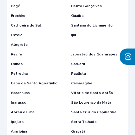
Bagé
Bento Gonçalves
Erechim
Guaíba
Cachoeira do Sul
Santana do Livramento
Esteio
Ijuí
Alegrete
Recife
Jaboatão dos Guararapes
Olinda
Caruaru
Petrolina
Paulista
Cabo de Santo Agostinho
Camaragibe
Garanhuns
Vitória de Santo Antão
Igarassu
São Lourenço da Mata
Abreu e Lima
Santa Cruz do Capibaribe
Ipojuca
Serra Talhada
Araripina
Gravatá