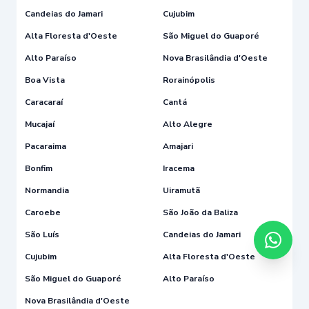
Candeias do Jamari
Cujubim
Alta Floresta d'Oeste
São Miguel do Guaporé
Alto Paraíso
Nova Brasilândia d'Oeste
Boa Vista
Rorainópolis
Caracaraí
Cantá
Mucajaí
Alto Alegre
Pacaraima
Amajari
Bonfim
Iracema
Normandia
Uiramutã
Caroebe
São João da Baliza
São Luís
Candeias do Jamari
Cujubim
Alta Floresta d'Oeste
São Miguel do Guaporé
Alto Paraíso
Nova Brasilândia d'Oeste