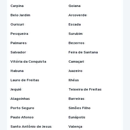
Carpina
Goiana
Belo Jardim
Arcoverde
Ouricuri
Escada
Pesqueira
Surubim
Palmares
Bezerros
Salvador
Feira de Santana
Vitória da Conquista
Camaçari
Itabuna
Juazeiro
Lauro de Freitas
Ilhéus
Jequié
Teixeira de Freitas
Alagoinhas
Barreiras
Porto Seguro
Simões Filho
Paulo Afonso
Eunápolis
Santo Antônio de Jesus
Valença