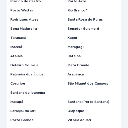
Plácido de Castro
Porto Acre
Porto Walter
Rio Branco*
Rodrigues Alves
Santa Rosa do Purus
Sena Madureira
Senador Guiomard
Tarauacá
Xapuri
Maceió
Maragogi
Atalaia
Batalha
Delmiro Gouveia
Mata Grande
Palmeira dos Índios
Arapiraca
Coruripe
São Miguel dos Campos
Santana do Ipanema
Macapá
Santana (Porto Santana)
Laranjal do Jari
Oiapoque
Porto Grande
Vitória do Jari