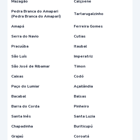
Mazagão
Calçoene
Pedra Branca do Amapari
Tartarugalzinho
(Pedra Branca do Amaparí)
Amapá
Ferreira Gomes
Serra do Navio
Cutias
Pracuúba
Itaubal
São Luís
Imperatriz
São José de Ribamar
Timon
Caixas
Codó
Paço do Lumiar
Açailândia
Bacabal
Balsas
Barra do Corda
Pinheiro
Santa Inês
Santa Luzia
Chapadinha
Buriticupú
Grajaú
Coroatá