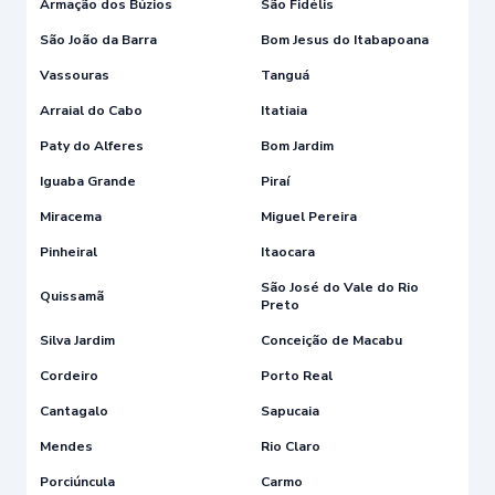
Armação dos Búzios
São Fidélis
São João da Barra
Bom Jesus do Itabapoana
Vassouras
Tanguá
Arraial do Cabo
Itatiaia
Paty do Alferes
Bom Jardim
Iguaba Grande
Piraí
Miracema
Miguel Pereira
Pinheiral
Itaocara
São José do Vale do Rio
Quissamã
Preto
Silva Jardim
Conceição de Macabu
Cordeiro
Porto Real
Cantagalo
Sapucaia
Mendes
Rio Claro
Porciúncula
Carmo