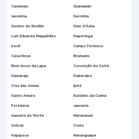
Candeias
Guanambi
Jacobina
Serrinha
Senhor do Bonfim
Dias d'Ávila
Luís Eduardo Magalhães
Itapetinga
Irecê
Campo Formoso
Casa Nova
Brumado
Bom Jesus da Lapa
Conceição do Coité
Itamaraju
Itaberaba
Cruz das Almas
Ipirá
Santo Amaro
Euclides da Cunha
Fortaleza
caucacia
Juazeiro do Norte
Maracanaú
Sobral
Crato
Itapipoca
Maranguape