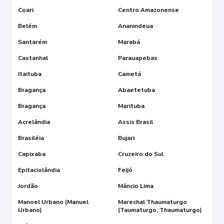
Coari
Centro Amazonense
Belém
Ananindeua
Santarém
Marabá
Castanhal
Parauapebas
Itaituba
Cametá
Bragança
Abaetetuba
Bragança
Marituba
Acrelândia
Assis Brasil
Brasiléia
Bujari
Capixaba
Cruzeiro do Sul
Epitaciolândia
Feijó
Jordão
Mâncio Lima
Manoel Urbano (Manuel
Marechal Thaumaturgo
Urbano)
(Taumaturgo, Thaumaturgo)