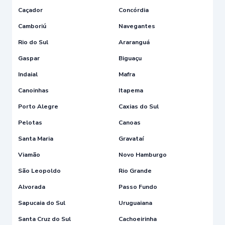
Caçador
Concórdia
Camboriú
Navegantes
Rio do Sul
Araranguá
Gaspar
Biguaçu
Indaial
Mafra
Canoinhas
Itapema
Porto Alegre
Caxias do Sul
Pelotas
Canoas
Santa Maria
Gravataí
Viamão
Novo Hamburgo
São Leopoldo
Rio Grande
Alvorada
Passo Fundo
Sapucaia do Sul
Uruguaiana
Santa Cruz do Sul
Cachoeirinha