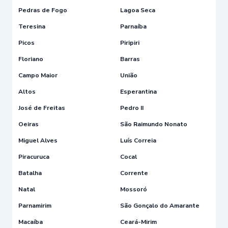
Pedras de Fogo
Lagoa Seca
Teresina
Parnaíba
Picos
Piripiri
Floriano
Barras
Campo Maior
União
Altos
Esperantina
José de Freitas
Pedro II
Oeiras
São Raimundo Nonato
Miguel Alves
Luís Correia
Piracuruca
Cocal
Batalha
Corrente
Natal
Mossoró
Parnamirim
São Gonçalo do Amarante
Macaíba
Ceará-Mirim