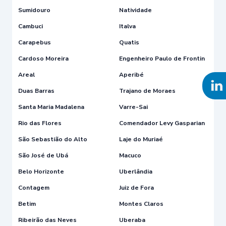
Sumidouro
Natividade
Cambuci
Italva
Carapebus
Quatis
Cardoso Moreira
Engenheiro Paulo de Frontin
Areal
Aperibé
Duas Barras
Trajano de Moraes
Santa Maria Madalena
Varre-Sai
Rio das Flores
Comendador Levy Gasparian
São Sebastião do Alto
Laje do Muriaé
São José de Ubá
Macuco
Belo Horizonte
Uberlândia
Contagem
Juiz de Fora
Betim
Montes Claros
Ribeirão das Neves
Uberaba