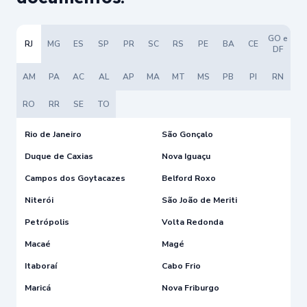
GO e
RJ
MG
ES
SP
PR
SC
RS
PE
BA
CE
DF
AM
PA
AC
AL
AP
MA
MT
MS
PB
PI
RN
RO
RR
SE
TO
Rio de Janeiro
São Gonçalo
Duque de Caxias
Nova Iguaçu
Campos dos Goytacazes
Belford Roxo
Niterói
São João de Meriti
Petrópolis
Volta Redonda
Macaé
Magé
Itaboraí
Cabo Frio
Maricá
Nova Friburgo