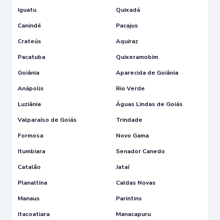
Iguatu
Quixadá
Canindé
Pacajus
Crateús
Aquiraz
Pacatuba
Quixeramobim
Goiânia
Aparecida de Goiânia
Anápolis
Rio Verde
Luziânia
Águas Lindas de Goiás
Valparaíso de Goiás
Trindade
Formosa
Novo Gama
Itumbiara
Senador Canedo
Catalão
Jataí
Planaltina
Caldas Novas
Manaus
Parintins
Itacoatiara
Manacapuru