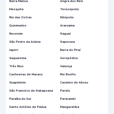
Barra Mansa
Angra dos Reis
Mesquita
Teresópolis
Rio das Ostras
Nilópolis
Queimados
Araruama
Resende
Itaguaí
São Pedro da Aldeia
Itaperuna
Japeri
Barra do Piraí
Saquarema
Seropédica
Três Rios
Valença
Cachoeiras de Macacu
Rio Bonito
Guapimirim
Casimiro de Abreu
São Francisco de Itabapoana
Paraty
Paraíba do Sul
Paracambi
Santo Antônio de Pádua
Mangaratiba