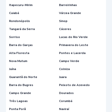
Itapecuru-Mirim
Barreirinhas
Cuiabá
Várzea Grande
Rondonópolis
Sinop
Tangará da Serra
Cáceres
Sorriso
Lucas do Rio Verde
Barra do Garças
Primavera do Leste
Alta Floresta
Pontes e Lacerda
Nova Mutum
Campo Verde
Juína
Colniza
Guarantã do Norte
Juara
Barra do Bugres
Peixoto de Azevedo
Campo Grande
Dourados
Três Lagoas
Corumbá
Ponta Porã
Naviraí