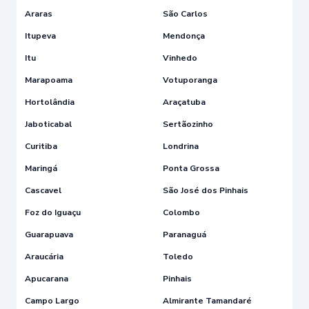
Araras
São Carlos
Itupeva
Mendonça
Itu
Vinhedo
Marapoama
Votuporanga
Hortolândia
Araçatuba
Jaboticabal
Sertãozinho
Curitiba
Londrina
Maringá
Ponta Grossa
Cascavel
São José dos Pinhais
Foz do Iguaçu
Colombo
Guarapuava
Paranaguá
Araucária
Toledo
Apucarana
Pinhais
Campo Largo
Almirante Tamandaré