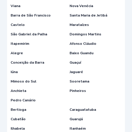
Viana
Nova Venécia
Barra de São Francisco
Santa Maria de Jetibá
Castelo
Marataízes
São Gabriel da Palha
Domingos Martins
Itapemirim
Afonso Cláudio
Alegre
Baixo Guandu
Conceição da Barra
Guaçuí
Iúna
Jaguaré
Mimoso do Sul
Sooretama
Anchieta
Pinheiros
Pedro Canário
Bertioga
Caraguatatuba
Cubatão
Guarujá
Ilhabela
Itanhaém