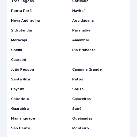
Três Lagoas
Corumbá
Ponta Porã
Naviraí
Nova Andradina
Aquidauana
Sidrolândia
Paranaíba
Maracaju
Amambai
Coxim
Rio Brilhante
Caarapó
João Pessoa
Campina Grande
Santa Rita
Patos
Bayeux
Sousa
Cabedelo
Cajazeiras
Guarabira
Sapé
Mamanguape
Queimadas
São Bento
Monteiro