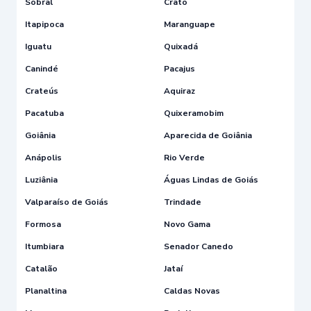
Sobral
Crato
Itapipoca
Maranguape
Iguatu
Quixadá
Canindé
Pacajus
Crateús
Aquiraz
Pacatuba
Quixeramobim
Goiânia
Aparecida de Goiânia
Anápolis
Rio Verde
Luziânia
Águas Lindas de Goiás
Valparaíso de Goiás
Trindade
Formosa
Novo Gama
Itumbiara
Senador Canedo
Catalão
Jataí
Planaltina
Caldas Novas