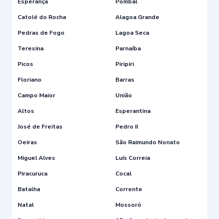
Esperança
Pombal
Catolé do Rocha
Alagoa Grande
Pedras de Fogo
Lagoa Seca
Teresina
Parnaíba
Picos
Piripiri
Floriano
Barras
Campo Maior
União
Altos
Esperantina
José de Freitas
Pedro II
Oeiras
São Raimundo Nonato
Miguel Alves
Luís Correia
Piracuruca
Cocal
Batalha
Corrente
Natal
Mossoró