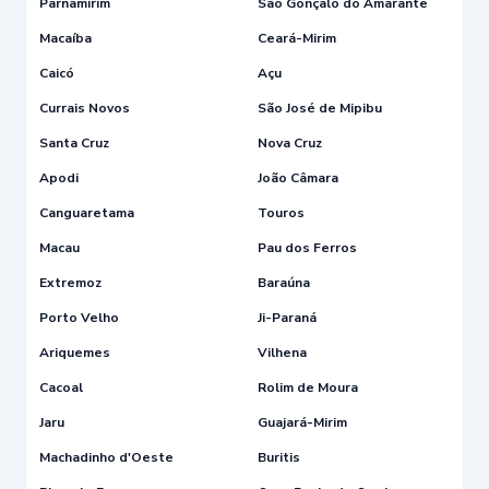
Parnamirim
São Gonçalo do Amarante
Macaíba
Ceará-Mirim
Caicó
Açu
Currais Novos
São José de Mipibu
Santa Cruz
Nova Cruz
Apodi
João Câmara
Canguaretama
Touros
Macau
Pau dos Ferros
Extremoz
Baraúna
Porto Velho
Ji-Paraná
Ariquemes
Vilhena
Cacoal
Rolim de Moura
Jaru
Guajará-Mirim
Machadinho d'Oeste
Buritis