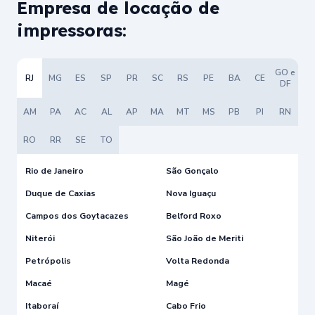
Empresa de locação de
impressoras:
GO e
RJ
MG
ES
SP
PR
SC
RS
PE
BA
CE
DF
AM
PA
AC
AL
AP
MA
MT
MS
PB
PI
RN
RO
RR
SE
TO
Rio de Janeiro
São Gonçalo
Duque de Caxias
Nova Iguaçu
Campos dos Goytacazes
Belford Roxo
Niterói
São João de Meriti
Petrópolis
Volta Redonda
Macaé
Magé
Itaboraí
Cabo Frio