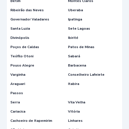
Betim
Montes Claros
Ribeirão das Neves
Uberaba
Governador Valadares
Ipatinga
Santa Luzia
Sete Lagoas
Divinópolis
Ibirité
Poços de Caldas
Patos de Minas
Teófilo Otoni
Sabará
Pouso Alegre
Barbacena
Varginha
Conselheiro Lafeiete
Araguari
Itabira
Passos
Serra
Vila Velha
Cariacica
Vitória
Cachoeiro de Itapemirim
Linhares