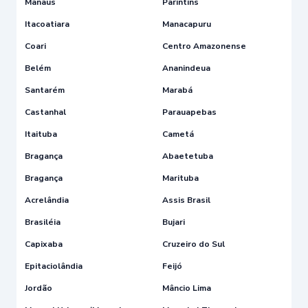
Manaus
Parintins
Itacoatiara
Manacapuru
Coari
Centro Amazonense
Belém
Ananindeua
Santarém
Marabá
Castanhal
Parauapebas
Itaituba
Cametá
Bragança
Abaetetuba
Bragança
Marituba
Acrelândia
Assis Brasil
Brasiléia
Bujari
Capixaba
Cruzeiro do Sul
Epitaciolândia
Feijó
Jordão
Mâncio Lima