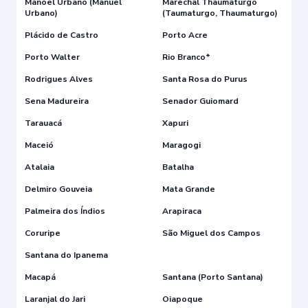
Manoel Urbano (Manuel
Marechal Thaumaturgo
Urbano)
(Taumaturgo, Thaumaturgo)
Plácido de Castro
Porto Acre
Porto Walter
Rio Branco*
Rodrigues Alves
Santa Rosa do Purus
Sena Madureira
Senador Guiomard
Tarauacá
Xapuri
Maceió
Maragogi
Atalaia
Batalha
Delmiro Gouveia
Mata Grande
Palmeira dos Índios
Arapiraca
Coruripe
São Miguel dos Campos
Santana do Ipanema
Macapá
Santana (Porto Santana)
Laranjal do Jari
Oiapoque