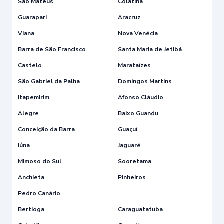
São Mateus
Colatina
Guarapari
Aracruz
Viana
Nova Venécia
Barra de São Francisco
Santa Maria de Jetibá
Castelo
Marataízes
São Gabriel da Palha
Domingos Martins
Itapemirim
Afonso Cláudio
Alegre
Baixo Guandu
Conceição da Barra
Guaçuí
Iúna
Jaguaré
Mimoso do Sul
Sooretama
Anchieta
Pinheiros
Pedro Canário
Bertioga
Caraguatatuba