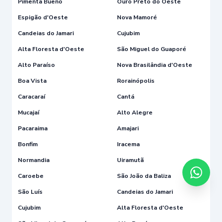
Pimenta Bueno
Ouro Preto do Oeste
Espigão d'Oeste
Nova Mamoré
Candeias do Jamari
Cujubim
Alta Floresta d'Oeste
São Miguel do Guaporé
Alto Paraíso
Nova Brasilândia d'Oeste
Boa Vista
Rorainópolis
Caracaraí
Cantá
Mucajaí
Alto Alegre
Pacaraima
Amajari
Bonfim
Iracema
Normandia
Uiramutã
Caroebe
São João da Baliza
São Luís
Candeias do Jamari
Cujubim
Alta Floresta d'Oeste