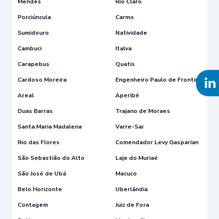
Mendes
Rio Claro
Porciúncula
Carmo
Sumidouro
Natividade
Cambuci
Italva
Carapebus
Quatis
Cardoso Moreira
Engenheiro Paulo de Frontin
Areal
Aperibé
Duas Barras
Trajano de Moraes
Santa Maria Madalena
Varre-Sai
Rio das Flores
Comendador Levy Gasparian
São Sebastião do Alto
Laje do Muriaé
São José de Ubá
Macuco
Belo Horizonte
Uberlândia
Contagem
Juiz de Fora