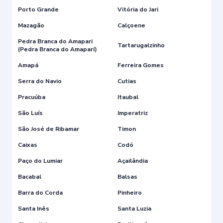
Porto Grande
Vitória do Jari
Mazagão
Calçoene
Pedra Branca do Amapari
Tartarugalzinho
(Pedra Branca do Amaparí)
Amapá
Ferreira Gomes
Serra do Navio
Cutias
Pracuúba
Itaubal
São Luís
Imperatriz
São José de Ribamar
Timon
Caixas
Codó
Paço do Lumiar
Açailândia
Bacabal
Balsas
Barra do Corda
Pinheiro
Santa Inês
Santa Luzia