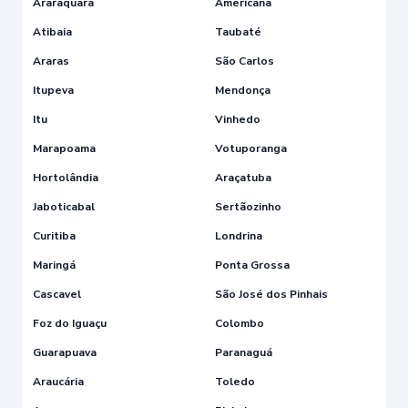
Araraquara
Americana
Atibaia
Taubaté
Araras
São Carlos
Itupeva
Mendonça
Itu
Vinhedo
Marapoama
Votuporanga
Hortolândia
Araçatuba
Jaboticabal
Sertãozinho
Curitiba
Londrina
Maringá
Ponta Grossa
Cascavel
São José dos Pinhais
Foz do Iguaçu
Colombo
Guarapuava
Paranaguá
Araucária
Toledo