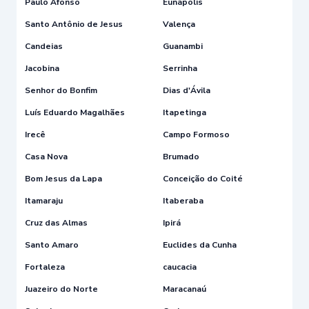
Paulo Afonso
Eunápolis
Santo Antônio de Jesus
Valença
Candeias
Guanambi
Jacobina
Serrinha
Senhor do Bonfim
Dias d'Ávila
Luís Eduardo Magalhães
Itapetinga
Irecê
Campo Formoso
Casa Nova
Brumado
Bom Jesus da Lapa
Conceição do Coité
Itamaraju
Itaberaba
Cruz das Almas
Ipirá
Santo Amaro
Euclides da Cunha
Fortaleza
caucacia
Juazeiro do Norte
Maracanaú