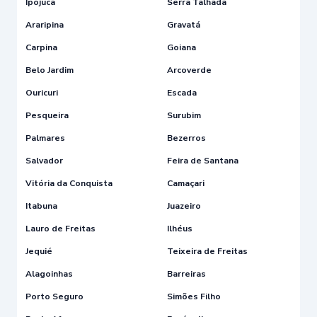
Ipojuca
Serra Talhada
Araripina
Gravatá
Carpina
Goiana
Belo Jardim
Arcoverde
Ouricuri
Escada
Pesqueira
Surubim
Palmares
Bezerros
Salvador
Feira de Santana
Vitória da Conquista
Camaçari
Itabuna
Juazeiro
Lauro de Freitas
Ilhéus
Jequié
Teixeira de Freitas
Alagoinhas
Barreiras
Porto Seguro
Simões Filho