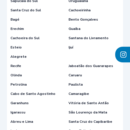
Sapucaia do Sul
Uruguaiana
Santa Cruz do Sul
Cachoeirinha
Bagé
Bento Gonçalves
Erechim
Guaíba
Cachoeira do Sul
Santana do Livramento
Esteio
Ijuí
Alegrete
Recife
Jaboatão dos Guararapes
Olinda
Caruaru
Petrolina
Paulista
Cabo de Santo Agostinho
Camaragibe
Garanhuns
Vitória de Santo Antão
Igarassu
São Lourenço da Mata
Abreu e Lima
Santa Cruz do Capibaribe