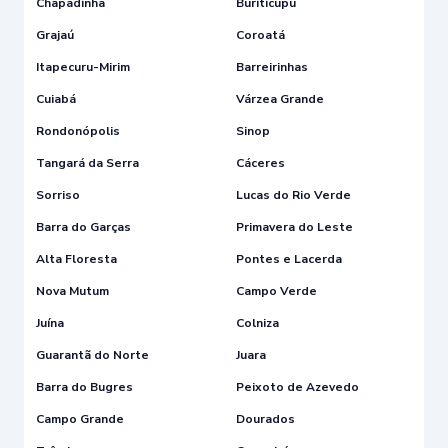
Chapadinha
Buriticupú
Grajaú
Coroatá
Itapecuru-Mirim
Barreirinhas
Cuiabá
Várzea Grande
Rondonópolis
Sinop
Tangará da Serra
Cáceres
Sorriso
Lucas do Rio Verde
Barra do Garças
Primavera do Leste
Alta Floresta
Pontes e Lacerda
Nova Mutum
Campo Verde
Juína
Colniza
Guarantã do Norte
Juara
Barra do Bugres
Peixoto de Azevedo
Campo Grande
Dourados