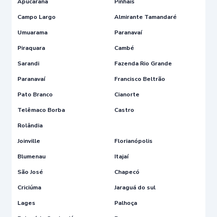
Apucarana
Pinhais
Campo Largo
Almirante Tamandaré
Umuarama
Paranavaí
Piraquara
Cambé
Sarandi
Fazenda Rio Grande
Paranavaí
Francisco Beltrão
Pato Branco
Cianorte
Telêmaco Borba
Castro
Rolândia
Joinville
Florianópolis
Blumenau
Itajaí
São José
Chapecó
Criciúma
Jaraguá do sul
Lages
Palhoça