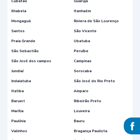
Cubatão
Guarujá
Ilhabela
Itanhaém
Mongaguá
Riviera de São Lourenço
Santos
São Vicente
Praia Grande
Ubatuba
São Sebastião
Peruíbe
São José dos campos
Campinas
Jundiaí
Sorocaba
Indaiatuba
São José do Rio Preto
Itatiba
Amparo
Barueri
Ribeirão Preto
Marília
Louveira
Paulínia
Bauru
Valinhos
Bragança Paulista