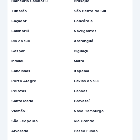
Balneário Camboriú
Brusque
Tubarão
São Bento do Sul
Caçador
Concórdia
Camboriú
Navegantes
Rio do Sul
Araranguá
Gaspar
Biguaçu
Indaial
Mafra
Canoinhas
Itapema
Porto Alegre
Caxias do Sul
Pelotas
Canoas
Santa Maria
Gravataí
Viamão
Novo Hamburgo
São Leopoldo
Rio Grande
Alvorada
Passo Fundo