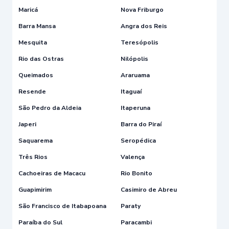
Maricá
Nova Friburgo
Barra Mansa
Angra dos Reis
Mesquita
Teresópolis
Rio das Ostras
Nilópolis
Queimados
Araruama
Resende
Itaguaí
São Pedro da Aldeia
Itaperuna
Japeri
Barra do Piraí
Saquarema
Seropédica
Três Rios
Valença
Cachoeiras de Macacu
Rio Bonito
Guapimirim
Casimiro de Abreu
São Francisco de Itabapoana
Paraty
Paraíba do Sul
Paracambi