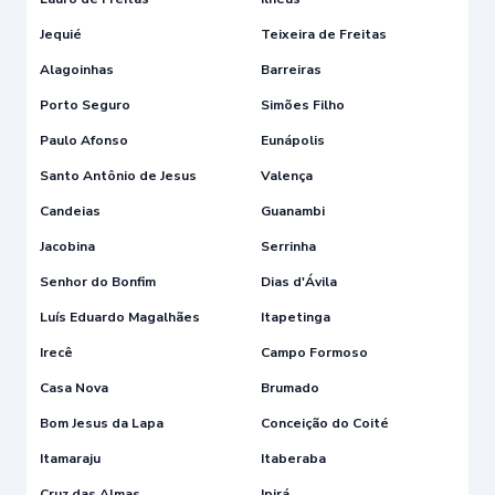
Jequié
Teixeira de Freitas
Alagoinhas
Barreiras
Porto Seguro
Simões Filho
Paulo Afonso
Eunápolis
Santo Antônio de Jesus
Valença
Candeias
Guanambi
Jacobina
Serrinha
Senhor do Bonfim
Dias d'Ávila
Luís Eduardo Magalhães
Itapetinga
Irecê
Campo Formoso
Casa Nova
Brumado
Bom Jesus da Lapa
Conceição do Coité
Itamaraju
Itaberaba
Cruz das Almas
Ipirá