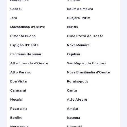
Cacoal
Rolim de Moura
Jaru
Guajará-Mirim
Machadinho d'Oeste
Buritis
Pimenta Bueno
Ouro Preto do Oeste
Espigão d'Oeste
Nova Mamoré
Candeias do Jamari
Cujubim
Alta Floresta d'Oeste
São Miguel do Guaporé
Alto Paraíso
Nova Brasilândia d'Oeste
Boa Vista
Rorainópolis
Caracaraí
Cantá
Mucajaí
Alto Alegre
Pacaraima
Amajari
Bonfim
Iracema
Normandia
Uiramutã