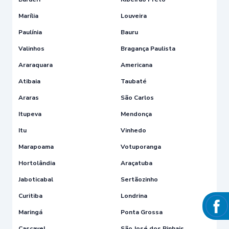
Marília
Louveira
Paulínia
Bauru
Valinhos
Bragança Paulista
Araraquara
Americana
Atibaia
Taubaté
Araras
São Carlos
Itupeva
Mendonça
Itu
Vinhedo
Marapoama
Votuporanga
Hortolândia
Araçatuba
Jaboticabal
Sertãozinho
Curitiba
Londrina
Maringá
Ponta Grossa
Cascavel
São José dos Pinhais