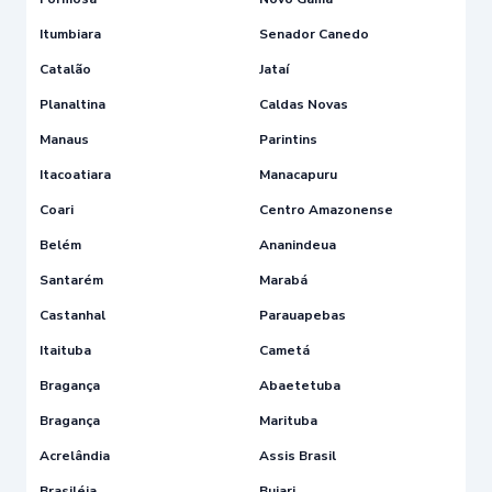
Itumbiara
Senador Canedo
Catalão
Jataí
Planaltina
Caldas Novas
Manaus
Parintins
Itacoatiara
Manacapuru
Coari
Centro Amazonense
Belém
Ananindeua
Santarém
Marabá
Castanhal
Parauapebas
Itaituba
Cametá
Bragança
Abaetetuba
Bragança
Marituba
Acrelândia
Assis Brasil
Brasiléia
Bujari