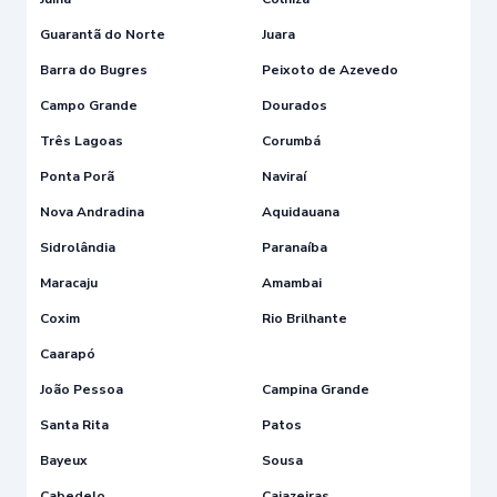
Guarantã do Norte
Juara
Barra do Bugres
Peixoto de Azevedo
Campo Grande
Dourados
Três Lagoas
Corumbá
Ponta Porã
Naviraí
Nova Andradina
Aquidauana
Sidrolândia
Paranaíba
Maracaju
Amambai
Coxim
Rio Brilhante
Caarapó
João Pessoa
Campina Grande
Santa Rita
Patos
Bayeux
Sousa
Cabedelo
Cajazeiras