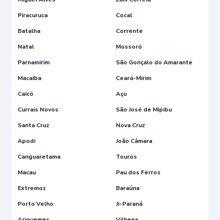
Piracuruca
Cocal
Batalha
Corrente
Natal
Mossoró
Parnamirim
São Gonçalo do Amarante
Macaíba
Ceará-Mirim
Caicó
Açu
Currais Novos
São José de Mipibu
Santa Cruz
Nova Cruz
Apodi
João Câmara
Canguaretama
Touros
Macau
Pau dos Ferros
Extremoz
Baraúna
Porto Velho
Ji-Paraná
Ariquemes
Vilhena