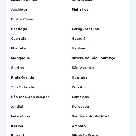
Anchieta
Pinheiros
Pedro Canário
Bertioga
Caraguatatuba
Cubatão
Guarujá
Ilhabela
Itanhaém
Mongaguá
Riviera de São Lourenço
Santos
São Vicente
Praia Grande
Ubatuba
São Sebastião
Peruíbe
São José dos campos
Campinas
Jundiaí
Sorocaba
Indaiatuba
São José do Rio Preto
Itatiba
Amparo
Barueri
Ribeirão Preto