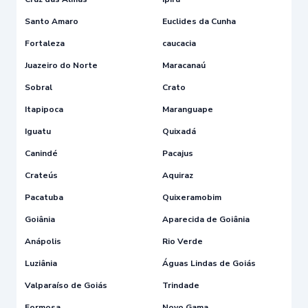
Santo Amaro
Euclides da Cunha
Fortaleza
caucacia
Juazeiro do Norte
Maracanaú
Sobral
Crato
Itapipoca
Maranguape
Iguatu
Quixadá
Canindé
Pacajus
Crateús
Aquiraz
Pacatuba
Quixeramobim
Goiânia
Aparecida de Goiânia
Anápolis
Rio Verde
Luziânia
Águas Lindas de Goiás
Valparaíso de Goiás
Trindade
Formosa
Novo Gama