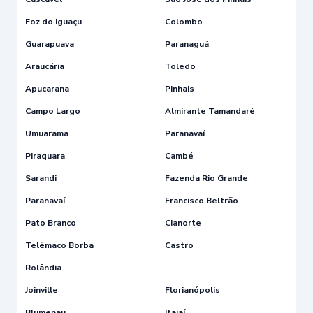
Foz do Iguaçu
Colombo
Guarapuava
Paranaguá
Araucária
Toledo
Apucarana
Pinhais
Campo Largo
Almirante Tamandaré
Umuarama
Paranavaí
Piraquara
Cambé
Sarandi
Fazenda Rio Grande
Paranavaí
Francisco Beltrão
Pato Branco
Cianorte
Telêmaco Borba
Castro
Rolândia
Joinville
Florianópolis
Blumenau
Itajaí