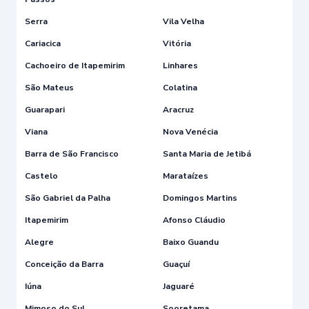
Serra
Vila Velha
Cariacica
Vitória
Cachoeiro de Itapemirim
Linhares
São Mateus
Colatina
Guarapari
Aracruz
Viana
Nova Venécia
Barra de São Francisco
Santa Maria de Jetibá
Castelo
Marataízes
São Gabriel da Palha
Domingos Martins
Itapemirim
Afonso Cláudio
Alegre
Baixo Guandu
Conceição da Barra
Guaçuí
Iúna
Jaguaré
Mimoso do Sul
Sooretama