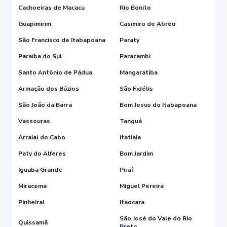
Cachoeiras de Macacu
Rio Bonito
Guapimirim
Casimiro de Abreu
São Francisco de Itabapoana
Paraty
Paraíba do Sul
Paracambi
Santo Antônio de Pádua
Mangaratiba
Armação dos Búzios
São Fidélis
São João da Barra
Bom Jesus do Itabapoana
Vassouras
Tanguá
Arraial do Cabo
Itatiaia
Paty do Alferes
Bom Jardim
Iguaba Grande
Piraí
Miracema
Miguel Pereira
Pinheiral
Itaocara
São José do Vale do Rio
Quissamã
Preto