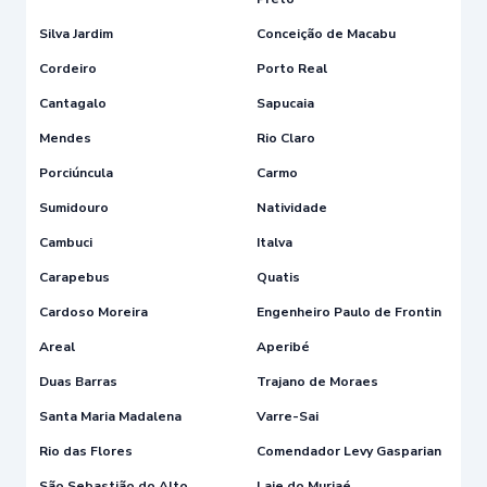
Silva Jardim
Conceição de Macabu
Cordeiro
Porto Real
Cantagalo
Sapucaia
Mendes
Rio Claro
Porciúncula
Carmo
Sumidouro
Natividade
Cambuci
Italva
Carapebus
Quatis
Cardoso Moreira
Engenheiro Paulo de Frontin
Areal
Aperibé
Duas Barras
Trajano de Moraes
Santa Maria Madalena
Varre-Sai
Rio das Flores
Comendador Levy Gasparian
São Sebastião do Alto
Laje do Muriaé