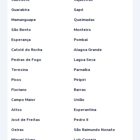
Guarabira
Sapé
Mamanguape
Queimadas
São Bento
Monteiro
Esperança
Pombal
Catolé do Rocha
Alagoa Grande
Pedras de Fogo
Lagoa Seca
Teresina
Parnaíba
Picos
Piripiri
Floriano
Barras
Campo Maior
União
Altos
Esperantina
José de Freitas
Pedro II
Oeiras
São Raimundo Nonato
Miguel Alves
Luís Correia