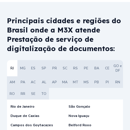
Principais cidades e regiões do
Brasil onde a M3X atende
Prestação de serviço de
digitalização de documentos:
GO e
RJ
MG
ES
SP
PR
SC
RS
PE
BA
CE
DF
AM
PA
AC
AL
AP
MA
MT
MS
PB
PI
RN
RO
RR
SE
TO
Rio de Janeiro
São Gonçalo
Duque de Caxias
Nova Iguaçu
Campos dos Goytacazes
Belford Roxo