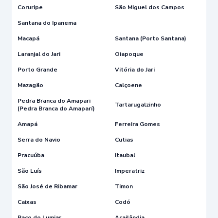
Coruripe
São Miguel dos Campos
Santana do Ipanema
Macapá
Santana (Porto Santana)
Laranjal do Jari
Oiapoque
Porto Grande
Vitória do Jari
Mazagão
Calçoene
Pedra Branca do Amapari
Tartarugalzinho
(Pedra Branca do Amaparí)
Amapá
Ferreira Gomes
Serra do Navio
Cutias
Pracuúba
Itaubal
São Luís
Imperatriz
São José de Ribamar
Timon
Caixas
Codó
Paço do Lumiar
Açailândia