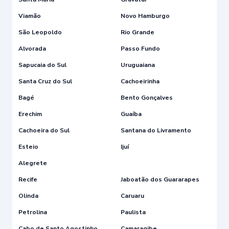
Viamão
Novo Hamburgo
São Leopoldo
Rio Grande
Alvorada
Passo Fundo
Sapucaia do Sul
Uruguaiana
Santa Cruz do Sul
Cachoeirinha
Bagé
Bento Gonçalves
Erechim
Guaíba
Cachoeira do Sul
Santana do Livramento
Esteio
Ijuí
Alegrete
Recife
Jaboatão dos Guararapes
Olinda
Caruaru
Petrolina
Paulista
Cabo de Santo Agostinho
Camaragibe