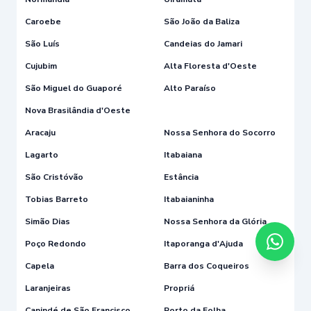
Caroebe
São João da Baliza
São Luís
Candeias do Jamari
Cujubim
Alta Floresta d'Oeste
São Miguel do Guaporé
Alto Paraíso
Nova Brasilândia d'Oeste
Aracaju
Nossa Senhora do Socorro
Lagarto
Itabaiana
São Cristóvão
Estância
Tobias Barreto
Itabaianinha
Simão Dias
Nossa Senhora da Glória
Poço Redondo
Itaporanga d'Ajuda
Capela
Barra dos Coqueiros
Laranjeiras
Propriá
Canindé de São Francisco
Porto da Folha