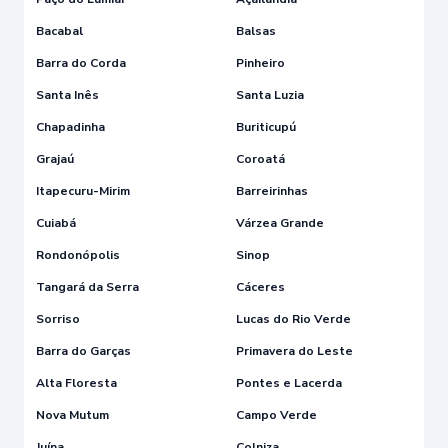
Bacabal
Balsas
Barra do Corda
Pinheiro
Santa Inês
Santa Luzia
Chapadinha
Buriticupú
Grajaú
Coroatá
Itapecuru-Mirim
Barreirinhas
Cuiabá
Várzea Grande
Rondonópolis
Sinop
Tangará da Serra
Cáceres
Sorriso
Lucas do Rio Verde
Barra do Garças
Primavera do Leste
Alta Floresta
Pontes e Lacerda
Nova Mutum
Campo Verde
Juína
Colniza