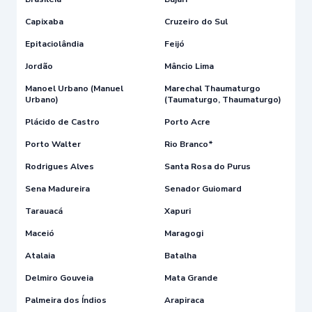
Capixaba
Cruzeiro do Sul
Epitaciolândia
Feijó
Jordão
Mâncio Lima
Manoel Urbano (Manuel
Marechal Thaumaturgo
Urbano)
(Taumaturgo, Thaumaturgo)
Plácido de Castro
Porto Acre
Porto Walter
Rio Branco*
Rodrigues Alves
Santa Rosa do Purus
Sena Madureira
Senador Guiomard
Tarauacá
Xapuri
Maceió
Maragogi
Atalaia
Batalha
Delmiro Gouveia
Mata Grande
Palmeira dos Índios
Arapiraca