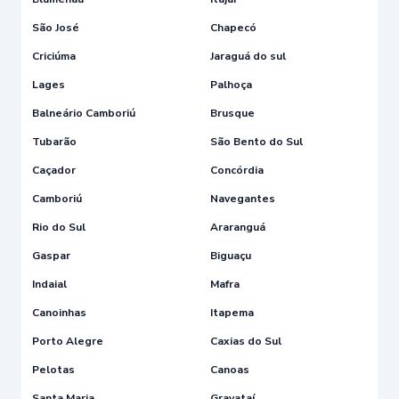
São José
Chapecó
Criciúma
Jaraguá do sul
Lages
Palhoça
Balneário Camboriú
Brusque
Tubarão
São Bento do Sul
Caçador
Concórdia
Camboriú
Navegantes
Rio do Sul
Araranguá
Gaspar
Biguaçu
Indaial
Mafra
Canoinhas
Itapema
Porto Alegre
Caxias do Sul
Pelotas
Canoas
Santa Maria
Gravataí