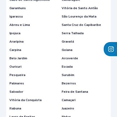
Garanhuns
Vitória de Santo Antão
Igarassu
São Lourenço da Mata
Abreu e Lima
Santa Cruz do Capibaribe
Ipojuca
Serra Talhada
Araripina
Gravatá
Carpina
Goiana
Belo Jardim
Arcoverde
Ouricuri
Escada
Pesqueira
Surubim
Palmares
Bezerros
Salvador
Feira de Santana
Vitória da Conquista
Camaçari
Itabuna
Juazeiro
Lauro de Freitas
Ilhéus