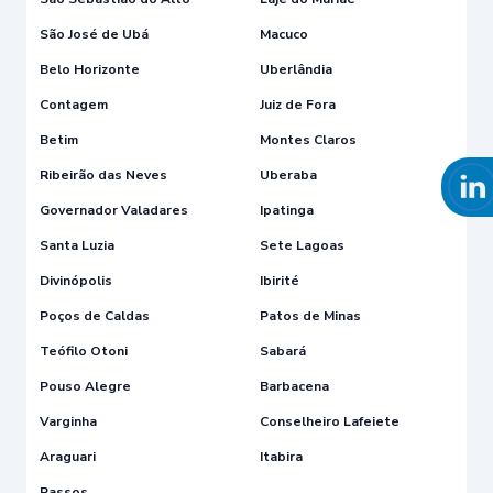
São José de Ubá
Macuco
Belo Horizonte
Uberlândia
Contagem
Juiz de Fora
Betim
Montes Claros
Ribeirão das Neves
Uberaba
Governador Valadares
Ipatinga
Santa Luzia
Sete Lagoas
Divinópolis
Ibirité
Poços de Caldas
Patos de Minas
Teófilo Otoni
Sabará
Pouso Alegre
Barbacena
Varginha
Conselheiro Lafeiete
Araguari
Itabira
Passos