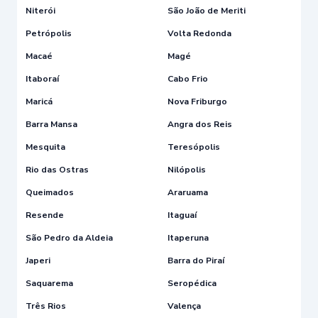
Niterói
São João de Meriti
Petrópolis
Volta Redonda
Macaé
Magé
Itaboraí
Cabo Frio
Maricá
Nova Friburgo
Barra Mansa
Angra dos Reis
Mesquita
Teresópolis
Rio das Ostras
Nilópolis
Queimados
Araruama
Resende
Itaguaí
São Pedro da Aldeia
Itaperuna
Japeri
Barra do Piraí
Saquarema
Seropédica
Três Rios
Valença