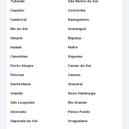
Tubarão
São Bento do Sul
Caçador
Concórdia
Camboriú
Navegantes
Rio do Sul
Araranguá
Gaspar
Biguaçu
Indaial
Mafra
Canoinhas
Itapema
Porto Alegre
Caxias do Sul
Pelotas
Canoas
Santa Maria
Gravataí
Viamão
Novo Hamburgo
São Leopoldo
Rio Grande
Alvorada
Passo Fundo
Sapucaia do Sul
Uruguaiana