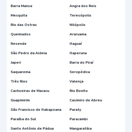
Barra Mansa
Angra dos Reis
Mesquita
Teresópolis
Rio das Ostras
Nilópolis
Queimados
Araruama
Resende
Itaguaí
São Pedro da Aldeia
Itaperuna
Japeri
Barra do Piraí
Saquarema
Seropédica
Três Rios
Valença
Cachoeiras de Macacu
Rio Bonito
Guapimirim
Casimiro de Abreu
São Francisco de Itabapoana
Paraty
Paraíba do Sul
Paracambi
Santo Antônio de Pádua
Mangaratiba