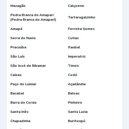
Mazagão
Calçoene
Pedra Branca do Amapari
Tartarugalzinho
(Pedra Branca do Amaparí)
Amapá
Ferreira Gomes
Serra do Navio
Cutias
Pracuúba
Itaubal
São Luís
Imperatriz
São José de Ribamar
Timon
Caixas
Codó
Paço do Lumiar
Açailândia
Bacabal
Balsas
Barra do Corda
Pinheiro
Santa Inês
Santa Luzia
Chapadinha
Buriticupú