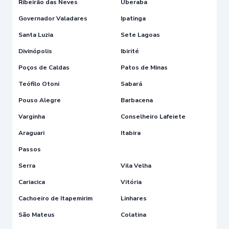
Ribeirão das Neves
Uberaba
Governador Valadares
Ipatinga
Santa Luzia
Sete Lagoas
Divinópolis
Ibirité
Poços de Caldas
Patos de Minas
Teófilo Otoni
Sabará
Pouso Alegre
Barbacena
Varginha
Conselheiro Lafeiete
Araguari
Itabira
Passos
Serra
Vila Velha
Cariacica
Vitória
Cachoeiro de Itapemirim
Linhares
São Mateus
Colatina