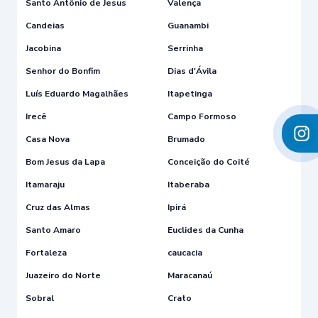
Santo Antônio de Jesus
Valença
Candeias
Guanambi
Jacobina
Serrinha
Senhor do Bonfim
Dias d'Ávila
Luís Eduardo Magalhães
Itapetinga
Irecê
Campo Formoso
Casa Nova
Brumado
Bom Jesus da Lapa
Conceição do Coité
Itamaraju
Itaberaba
Cruz das Almas
Ipirá
Santo Amaro
Euclides da Cunha
Fortaleza
caucacia
Juazeiro do Norte
Maracanaú
Sobral
Crato