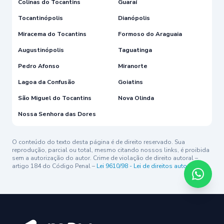
Colinas do Tocantins
Guaraí
Tocantinópolis
Dianópolis
Miracema do Tocantins
Formoso do Araguaia
Augustinópolis
Taguatinga
Pedro Afonso
Miranorte
Lagoa da Confusão
Goiatins
São Miguel do Tocantins
Nova Olinda
Nossa Senhora das Dores
O conteúdo do texto desta página é de direito reservado. Sua
reprodução, parcial ou total, mesmo citando nossos links, é proibida
sem a autorização do autor. Crime de violação de direito autoral –
artigo 184 do Código Penal –
Lei 9610/98 - Lei de direitos autorais
.