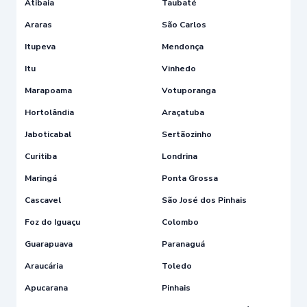
Atibaia
Taubaté
Araras
São Carlos
Itupeva
Mendonça
Itu
Vinhedo
Marapoama
Votuporanga
Hortolândia
Araçatuba
Jaboticabal
Sertãozinho
Curitiba
Londrina
Maringá
Ponta Grossa
Cascavel
São José dos Pinhais
Foz do Iguaçu
Colombo
Guarapuava
Paranaguá
Araucária
Toledo
Apucarana
Pinhais