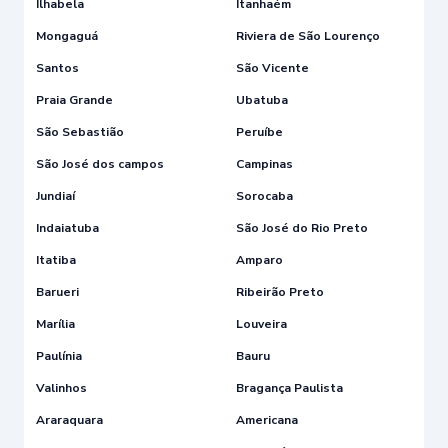
Ilhabela
Itanhaém
Mongaguá
Riviera de São Lourenço
Santos
São Vicente
Praia Grande
Ubatuba
São Sebastião
Peruíbe
São José dos campos
Campinas
Jundiaí
Sorocaba
Indaiatuba
São José do Rio Preto
Itatiba
Amparo
Barueri
Ribeirão Preto
Marília
Louveira
Paulínia
Bauru
Valinhos
Bragança Paulista
Araraquara
Americana