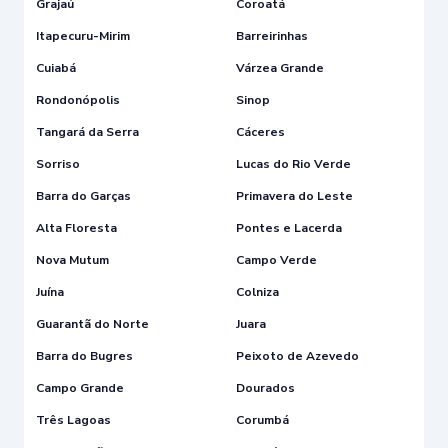
Grajaú
Coroatá
Itapecuru-Mirim
Barreirinhas
Cuiabá
Várzea Grande
Rondonópolis
Sinop
Tangará da Serra
Cáceres
Sorriso
Lucas do Rio Verde
Barra do Garças
Primavera do Leste
Alta Floresta
Pontes e Lacerda
Nova Mutum
Campo Verde
Juína
Colniza
Guarantã do Norte
Juara
Barra do Bugres
Peixoto de Azevedo
Campo Grande
Dourados
Três Lagoas
Corumbá