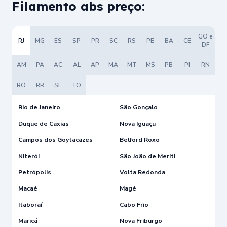
Filamento abs preço:
GO e
RJ
MG
ES
SP
PR
SC
RS
PE
BA
CE
DF
AM
PA
AC
AL
AP
MA
MT
MS
PB
PI
RN
RO
RR
SE
TO
Rio de Janeiro
São Gonçalo
Duque de Caxias
Nova Iguaçu
Campos dos Goytacazes
Belford Roxo
Niterói
São João de Meriti
Petrópolis
Volta Redonda
Macaé
Magé
Itaboraí
Cabo Frio
Maricá
Nova Friburgo