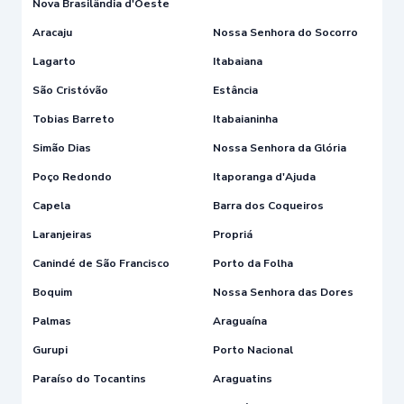
Nova Brasilândia d'Oeste
Aracaju
Nossa Senhora do Socorro
Lagarto
Itabaiana
São Cristóvão
Estância
Tobias Barreto
Itabaianinha
Simão Dias
Nossa Senhora da Glória
Poço Redondo
Itaporanga d'Ajuda
Capela
Barra dos Coqueiros
Laranjeiras
Propriá
Canindé de São Francisco
Porto da Folha
Boquim
Nossa Senhora das Dores
Palmas
Araguaína
Gurupi
Porto Nacional
Paraíso do Tocantins
Araguatins