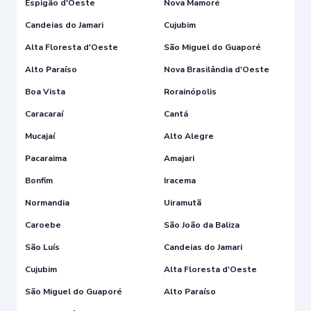
Espigão d'Oeste
Nova Mamoré
Candeias do Jamari
Cujubim
Alta Floresta d'Oeste
São Miguel do Guaporé
Alto Paraíso
Nova Brasilândia d'Oeste
Boa Vista
Rorainópolis
Caracaraí
Cantá
Mucajaí
Alto Alegre
Pacaraima
Amajari
Bonfim
Iracema
Normandia
Uiramutã
Caroebe
São João da Baliza
São Luís
Candeias do Jamari
Cujubim
Alta Floresta d'Oeste
São Miguel do Guaporé
Alto Paraíso