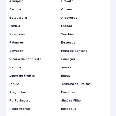
Araripina
Gravatá
Carpina
Goiana
Belo Jardim
Arcoverde
Ouricuri
Escada
Pesqueira
Surubim
Palmares
Bezerros
Salvador
Feira de Santana
Vitória da Conquista
Camaçari
Itabuna
Juazeiro
Lauro de Freitas
Ilhéus
Jequié
Teixeira de Freitas
Alagoinhas
Barreiras
Porto Seguro
Simões Filho
Paulo Afonso
Eunápolis