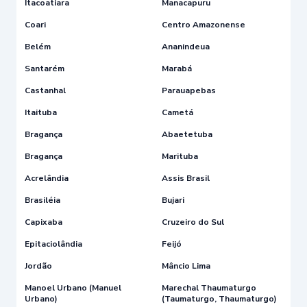
Itacoatiara
Manacapuru
Coari
Centro Amazonense
Belém
Ananindeua
Santarém
Marabá
Castanhal
Parauapebas
Itaituba
Cametá
Bragança
Abaetetuba
Bragança
Marituba
Acrelândia
Assis Brasil
Brasiléia
Bujari
Capixaba
Cruzeiro do Sul
Epitaciolândia
Feijó
Jordão
Mâncio Lima
Manoel Urbano (Manuel
Marechal Thaumaturgo
Urbano)
(Taumaturgo, Thaumaturgo)