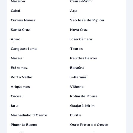
Macaíba
Ceará-Mirim
Caicó
Açu
Currais Novos
São José de Mipibu
Santa Cruz
Nova Cruz
Apodi
João Câmara
Canguaretama
Touros
Macau
Pau dos Ferros
Extremoz
Baraúna
Porto Velho
Ji-Paraná
Ariquemes
Vilhena
Cacoal
Rolim de Moura
Jaru
Guajará-Mirim
Machadinho d'Oeste
Buritis
Pimenta Bueno
Ouro Preto do Oeste