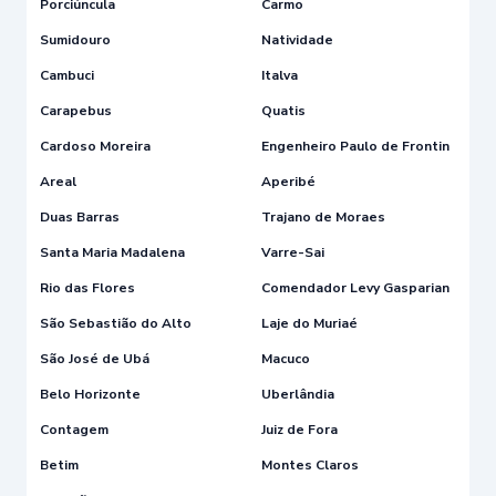
Porciúncula
Carmo
Sumidouro
Natividade
Cambuci
Italva
Carapebus
Quatis
Cardoso Moreira
Engenheiro Paulo de Frontin
Areal
Aperibé
Duas Barras
Trajano de Moraes
Santa Maria Madalena
Varre-Sai
Rio das Flores
Comendador Levy Gasparian
São Sebastião do Alto
Laje do Muriaé
São José de Ubá
Macuco
Belo Horizonte
Uberlândia
Contagem
Juiz de Fora
Betim
Montes Claros