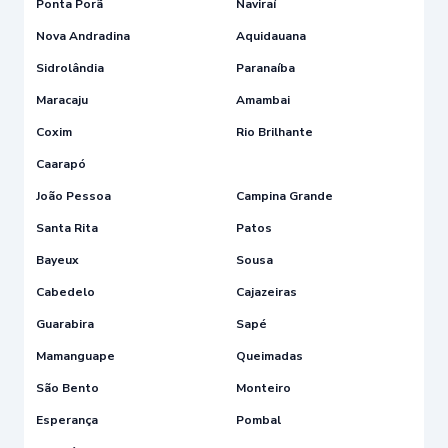
Ponta Porã
Naviraí
Nova Andradina
Aquidauana
Sidrolândia
Paranaíba
Maracaju
Amambai
Coxim
Rio Brilhante
Caarapó
João Pessoa
Campina Grande
Santa Rita
Patos
Bayeux
Sousa
Cabedelo
Cajazeiras
Guarabira
Sapé
Mamanguape
Queimadas
São Bento
Monteiro
Esperança
Pombal