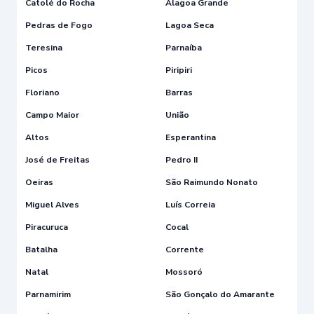
Catolé do Rocha
Alagoa Grande
Pedras de Fogo
Lagoa Seca
Teresina
Parnaíba
Picos
Piripiri
Floriano
Barras
Campo Maior
União
Altos
Esperantina
José de Freitas
Pedro II
Oeiras
São Raimundo Nonato
Miguel Alves
Luís Correia
Piracuruca
Cocal
Batalha
Corrente
Natal
Mossoró
Parnamirim
São Gonçalo do Amarante