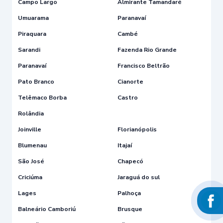
Campo Largo
Almirante Tamandaré
Umuarama
Paranavaí
Piraquara
Cambé
Sarandi
Fazenda Rio Grande
Paranavaí
Francisco Beltrão
Pato Branco
Cianorte
Telêmaco Borba
Castro
Rolândia
Joinville
Florianópolis
Blumenau
Itajaí
São José
Chapecó
Criciúma
Jaraguá do sul
Lages
Palhoça
Balneário Camboriú
Brusque