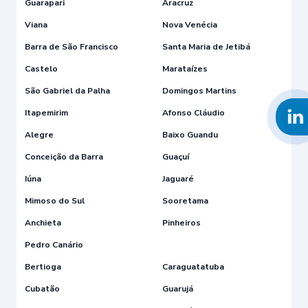
Guarapari
Aracruz
Viana
Nova Venécia
Barra de São Francisco
Santa Maria de Jetibá
Castelo
Marataízes
São Gabriel da Palha
Domingos Martins
Itapemirim
Afonso Cláudio
Alegre
Baixo Guandu
Conceição da Barra
Guaçuí
Iúna
Jaguaré
Mimoso do Sul
Sooretama
Anchieta
Pinheiros
Pedro Canário
Bertioga
Caraguatatuba
Cubatão
Guarujá