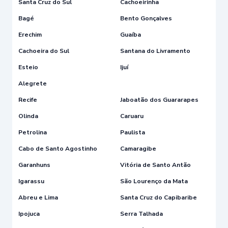
Santa Cruz do Sul
Cachoeirinha
Bagé
Bento Gonçalves
Erechim
Guaíba
Cachoeira do Sul
Santana do Livramento
Esteio
Ijuí
Alegrete
Recife
Jaboatão dos Guararapes
Olinda
Caruaru
Petrolina
Paulista
Cabo de Santo Agostinho
Camaragibe
Garanhuns
Vitória de Santo Antão
Igarassu
São Lourenço da Mata
Abreu e Lima
Santa Cruz do Capibaribe
Ipojuca
Serra Talhada