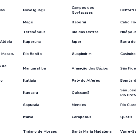
Campos dos
ias
Nova Iguaçu
Belford
Goytacazes
Magé
Itaboraí
Cabo Fri
Teresópolis
Rio das Ostras
Nilópoli
 Aldeia
Itaperuna
Japeri
Barra do 
e Macacu
Rio Bonito
Guapimirim
Casimiro
o de
Mangaratiba
Armação dos Búzios
São Fidé
bo
Itatiaia
Paty do Alferes
Bom Jar
São José
Itaocara
Quissamã
Rio Pret
Sapucaia
Mendes
Rio Clar
Italva
Carapebus
Quatis
Trajano de Moraes
Santa Maria Madalena
Varre-Sa