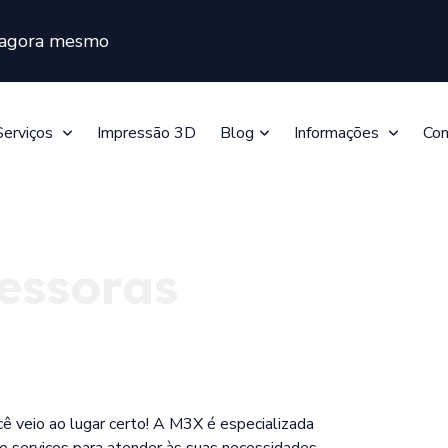
s agora mesmo
Serviços
Impressão 3D
Blog
Informações
Con
essoras
cê veio ao lugar certo! A M3X é especializada
 serviços para atender às suas necessidades.