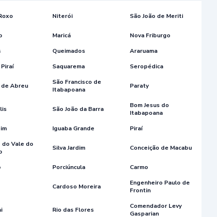
 Roxo
Niterói
São João de Meriti
o
Maricá
Nova Friburgo
s
Queimados
Araruama
Piraí
Saquarema
Seropédica
São Francisco de
 de Abreu
Paraty
Itabapoana
Bom Jesus do
lis
São João da Barra
Itabapoana
dim
Iguaba Grande
Piraí
 do Vale do
Silva Jardim
Conceição de Macabu
o
o
Porciúncula
Carmo
Engenheiro Paulo de
Cardoso Moreira
Frontin
Comendador Levy
i
Rio das Flores
Gasparian