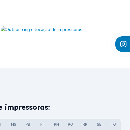
e impressoras:
T
MS
PB
PI
RN
RO
RR
SE
TO