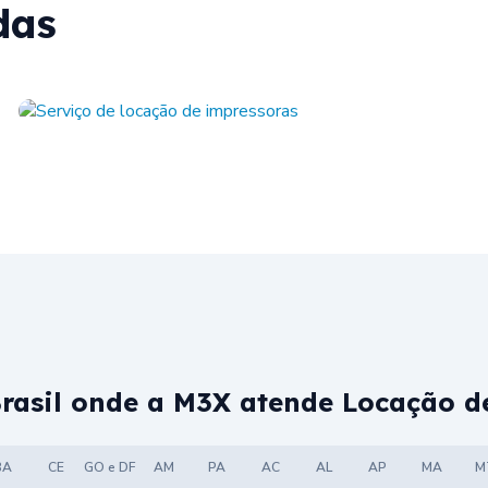
das
Brasil onde a M3X atende Locação d
BA
CE
GO e DF
AM
PA
AC
AL
AP
MA
M