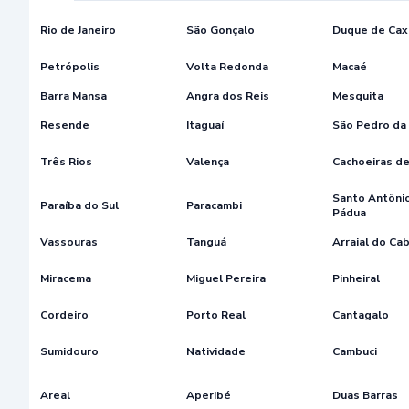
Rio de Janeiro
São Gonçalo
Duque de Cax
Petrópolis
Volta Redonda
Macaé
Barra Mansa
Angra dos Reis
Mesquita
Resende
Itaguaí
São Pedro da
Três Rios
Valença
Cachoeiras d
Santo Antôni
Paraíba do Sul
Paracambi
Pádua
Vassouras
Tanguá
Arraial do Ca
Miracema
Miguel Pereira
Pinheiral
Cordeiro
Porto Real
Cantagalo
Sumidouro
Natividade
Cambuci
Areal
Aperibé
Duas Barras