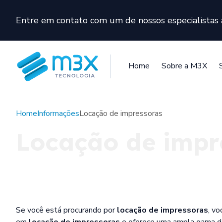
Entre em contato com um de nossos especialista
Home
Sobre a M3X
Home
Informações
Locação de impressoras
Locação de impr
Se você está procurando por
locação de impressoras
, vo
em
locação de impressoras
e oferece uma ampla gama de