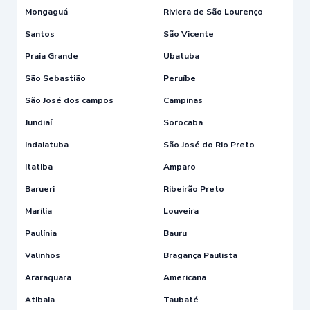
Mongaguá
Riviera de São Lourenço
Santos
São Vicente
Praia Grande
Ubatuba
São Sebastião
Peruíbe
São José dos campos
Campinas
Jundiaí
Sorocaba
Indaiatuba
São José do Rio Preto
Itatiba
Amparo
Barueri
Ribeirão Preto
Marília
Louveira
Paulínia
Bauru
Valinhos
Bragança Paulista
Araraquara
Americana
Atibaia
Taubaté