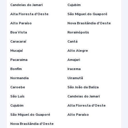
Candeias do Jamari
Cujubim
Alta Floresta d'Oeste
São Miguel do Guaporé
Alto Paraíso
Nova Brasilândia d'Oeste
Boa Vista
Rorainópolis
Caracaraí
Cantá
Mucajaí
Alto Alegre
Pacaraima
Amajari
Bonfim
Iracema
Normandia
Uiramutã
Caroebe
São João da Baliza
São Luís
Candeias do Jamari
Cujubim
Alta Floresta d'Oeste
São Miguel do Guaporé
Alto Paraíso
Nova Brasilândia d'Oeste