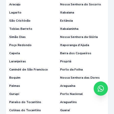
Aracaju
Nossa Senhora do Socorro
Lagarto
Itabaiana
São Cristóvão
Estância
Tobias Barreto
Itabaianinha
Simão Dias
Nossa Senhora da Glória
Poço Redondo
Itaporanga d'Ajuda
Capela
Barra dos Coqueiros
Laranjeiras
Propriá
Canindé de São Francisco
Porto da Folha
Boquim
Nossa Senhora das Dores
Palmas
Araguaína
Gurupi
Porto Nacional
Paraíso do Tocantins
Araguatins
Colinas do Tocantins
Guaraí