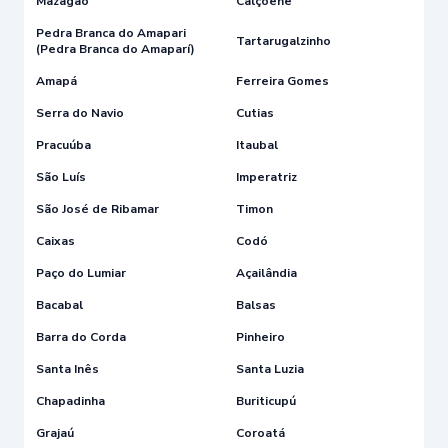
Mazagão
Calçoene
Pedra Branca do Amapari
Tartarugalzinho
(Pedra Branca do Amaparí)
Amapá
Ferreira Gomes
Serra do Navio
Cutias
Pracuúba
Itaubal
São Luís
Imperatriz
São José de Ribamar
Timon
Caixas
Codó
Paço do Lumiar
Açailândia
Bacabal
Balsas
Barra do Corda
Pinheiro
Santa Inês
Santa Luzia
Chapadinha
Buriticupú
Grajaú
Coroatá