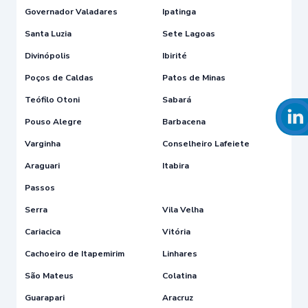
Governador Valadares
Ipatinga
Santa Luzia
Sete Lagoas
Divinópolis
Ibirité
Poços de Caldas
Patos de Minas
Teófilo Otoni
Sabará
Pouso Alegre
Barbacena
Varginha
Conselheiro Lafeiete
Araguari
Itabira
Passos
Serra
Vila Velha
Cariacica
Vitória
Cachoeiro de Itapemirim
Linhares
São Mateus
Colatina
Guarapari
Aracruz