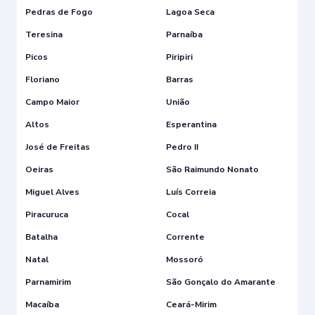
Pedras de Fogo
Lagoa Seca
Teresina
Parnaíba
Picos
Piripiri
Floriano
Barras
Campo Maior
União
Altos
Esperantina
José de Freitas
Pedro II
Oeiras
São Raimundo Nonato
Miguel Alves
Luís Correia
Piracuruca
Cocal
Batalha
Corrente
Natal
Mossoró
Parnamirim
São Gonçalo do Amarante
Macaíba
Ceará-Mirim