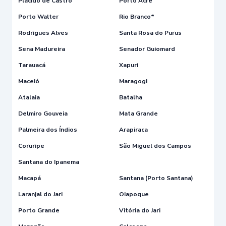
Plácido de Castro
Porto Acre
Porto Walter
Rio Branco*
Rodrigues Alves
Santa Rosa do Purus
Sena Madureira
Senador Guiomard
Tarauacá
Xapuri
Maceió
Maragogi
Atalaia
Batalha
Delmiro Gouveia
Mata Grande
Palmeira dos Índios
Arapiraca
Coruripe
São Miguel dos Campos
Santana do Ipanema
Macapá
Santana (Porto Santana)
Laranjal do Jari
Oiapoque
Porto Grande
Vitória do Jari