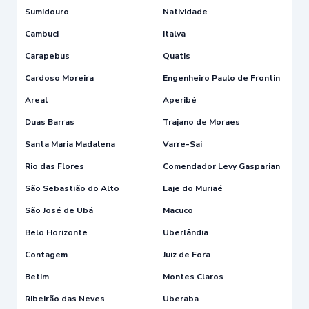
Sumidouro
Natividade
Cambuci
Italva
Carapebus
Quatis
Cardoso Moreira
Engenheiro Paulo de Frontin
Areal
Aperibé
Duas Barras
Trajano de Moraes
Santa Maria Madalena
Varre-Sai
Rio das Flores
Comendador Levy Gasparian
São Sebastião do Alto
Laje do Muriaé
São José de Ubá
Macuco
Belo Horizonte
Uberlândia
Contagem
Juiz de Fora
Betim
Montes Claros
Ribeirão das Neves
Uberaba