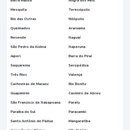
Barra Mansa
Angra dos Reis
Mesquita
Teresópolis
Rio das Ostras
Nilópolis
Queimados
Araruama
Resende
Itaguaí
São Pedro da Aldeia
Itaperuna
Japeri
Barra do Piraí
Saquarema
Seropédica
Três Rios
Valença
Cachoeiras de Macacu
Rio Bonito
Guapimirim
Casimiro de Abreu
São Francisco de Itabapoana
Paraty
Paraíba do Sul
Paracambi
Santo Antônio de Pádua
Mangaratiba