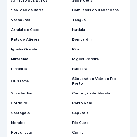
Armação dos Búzios
São Fidélis
São João da Barra
Bom Jesus do Itabapoana
Vassouras
Tanguá
Arraial do Cabo
Itatiaia
Paty do Alferes
Bom Jardim
Iguaba Grande
Piraí
Miracema
Miguel Pereira
Pinheiral
Itaocara
São José do Vale do Rio
Quissamã
Preto
Silva Jardim
Conceição de Macabu
Cordeiro
Porto Real
Cantagalo
Sapucaia
Mendes
Rio Claro
Porciúncula
Carmo