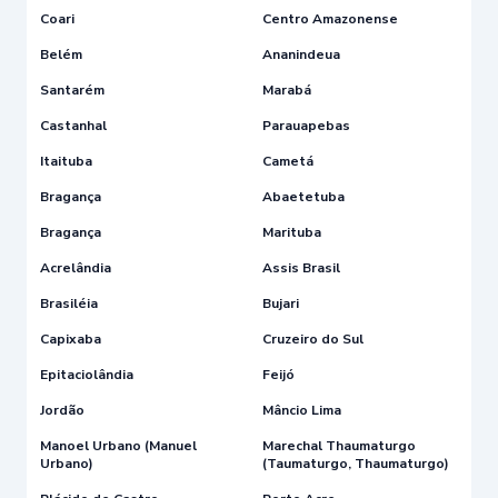
Coari
Centro Amazonense
Belém
Ananindeua
Santarém
Marabá
Castanhal
Parauapebas
Itaituba
Cametá
Bragança
Abaetetuba
Bragança
Marituba
Acrelândia
Assis Brasil
Brasiléia
Bujari
Capixaba
Cruzeiro do Sul
Epitaciolândia
Feijó
Jordão
Mâncio Lima
Manoel Urbano (Manuel
Marechal Thaumaturgo
Urbano)
(Taumaturgo, Thaumaturgo)