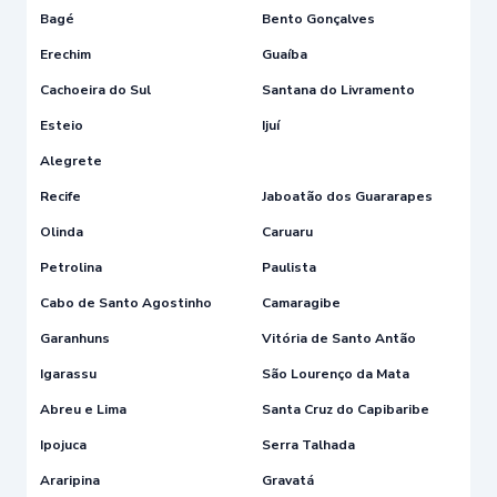
Bagé
Bento Gonçalves
Erechim
Guaíba
Cachoeira do Sul
Santana do Livramento
Esteio
Ijuí
Alegrete
Recife
Jaboatão dos Guararapes
Olinda
Caruaru
Petrolina
Paulista
Cabo de Santo Agostinho
Camaragibe
Garanhuns
Vitória de Santo Antão
Igarassu
São Lourenço da Mata
Abreu e Lima
Santa Cruz do Capibaribe
Ipojuca
Serra Talhada
Araripina
Gravatá