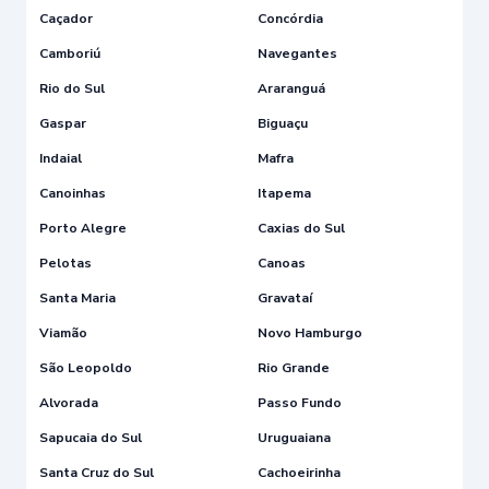
Caçador
Concórdia
Camboriú
Navegantes
Rio do Sul
Araranguá
Gaspar
Biguaçu
Indaial
Mafra
Canoinhas
Itapema
Porto Alegre
Caxias do Sul
Pelotas
Canoas
Santa Maria
Gravataí
Viamão
Novo Hamburgo
São Leopoldo
Rio Grande
Alvorada
Passo Fundo
Sapucaia do Sul
Uruguaiana
Santa Cruz do Sul
Cachoeirinha