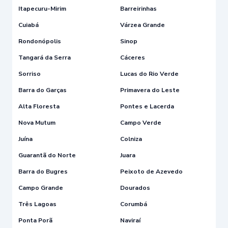
Itapecuru-Mirim
Barreirinhas
Cuiabá
Várzea Grande
Rondonópolis
Sinop
Tangará da Serra
Cáceres
Sorriso
Lucas do Rio Verde
Barra do Garças
Primavera do Leste
Alta Floresta
Pontes e Lacerda
Nova Mutum
Campo Verde
Juína
Colniza
Guarantã do Norte
Juara
Barra do Bugres
Peixoto de Azevedo
Campo Grande
Dourados
Três Lagoas
Corumbá
Ponta Porã
Naviraí