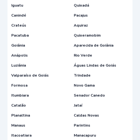
Iguatu
Quixadá
Canindé
Pacajus
Crateús
Aquiraz
Pacatuba
Quixeramobim
Goiânia
Aparecida de Goiânia
Anápolis
Rio Verde
Luziânia
Águas Lindas de Goiás
Valparaíso de Goiás
Trindade
Formosa
Novo Gama
Itumbiara
Senador Canedo
Catalão
Jataí
Planaltina
Caldas Novas
Manaus
Parintins
Itacoatiara
Manacapuru