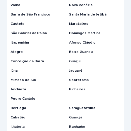
Viana
Nova Venécia
Barra de São Francisco
Santa Maria de Jetibá
Castelo
Marataízes
São Gabriel da Palha
Domingos Martins
Itapemirim
Afonso Cláudio
Alegre
Baixo Guandu
Conceição da Barra
Guaçuí
Iúna
Jaguaré
Mimoso do Sul
Sooretama
Anchieta
Pinheiros
Pedro Canário
Bertioga
Caraguatatuba
Cubatão
Guarujá
Ilhabela
Itanhaém