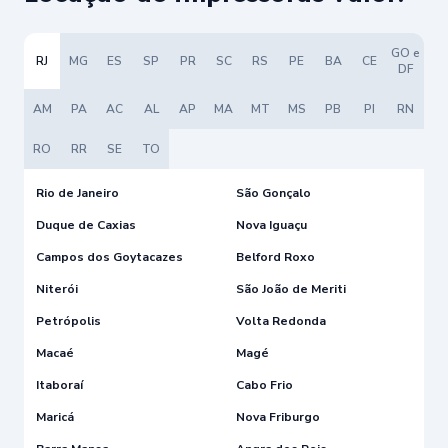
GO e
RJ
MG
ES
SP
PR
SC
RS
PE
BA
CE
DF
AM
PA
AC
AL
AP
MA
MT
MS
PB
PI
RN
RO
RR
SE
TO
Rio de Janeiro
São Gonçalo
Duque de Caxias
Nova Iguaçu
Campos dos Goytacazes
Belford Roxo
Niterói
São João de Meriti
Petrópolis
Volta Redonda
Macaé
Magé
Itaboraí
Cabo Frio
Maricá
Nova Friburgo