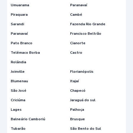
Umuarama
Paranavaí
Piraquara
Cambé
Sarandi
Fazenda Rio Grande
Paranavaí
Francisco Beltrão
Pato Branco
Cianorte
Telêmaco Borba
Castro
Rolândia
Joinville
Florianópolis
Blumenau
Itajaí
São José
Chapecó
Criciúma
Jaraguá do sul
Lages
Palhoça
Balneário Camboriú
Brusque
Tubarão
São Bento do Sul