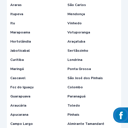
Araras
São Carlos
Itupeva
Mendonça
Itu
Vinhedo
Marapoama
Votuporanga
Hortolândia
Araçatuba
Jaboticabal
Sertãozinho
Curitiba
Londrina
Maringá
Ponta Grossa
Cascavel
São José dos Pinhais
Foz do Iguaçu
Colombo
Guarapuava
Paranaguá
Araucária
Toledo
Apucarana
Pinhais
Campo Largo
Almirante Tamandaré