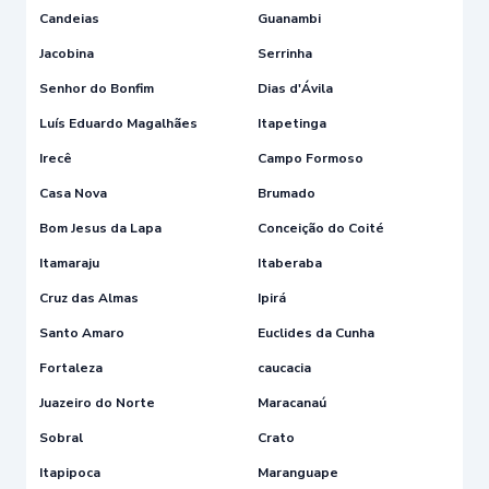
Candeias
Guanambi
Jacobina
Serrinha
Senhor do Bonfim
Dias d'Ávila
Luís Eduardo Magalhães
Itapetinga
Irecê
Campo Formoso
Casa Nova
Brumado
Bom Jesus da Lapa
Conceição do Coité
Itamaraju
Itaberaba
Cruz das Almas
Ipirá
Santo Amaro
Euclides da Cunha
Fortaleza
caucacia
Juazeiro do Norte
Maracanaú
Sobral
Crato
Itapipoca
Maranguape