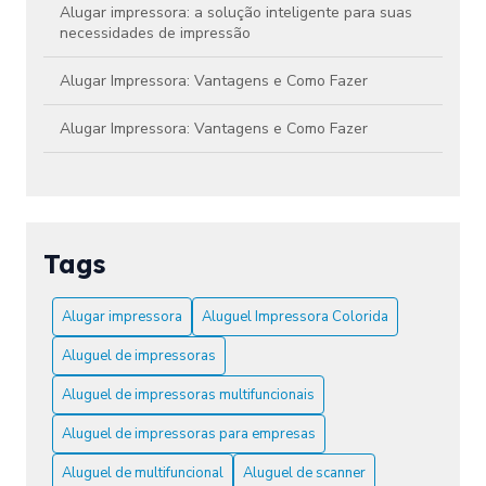
Alugar impressora: a solução inteligente para suas
necessidades de impressão
Alugar Impressora: Vantagens e Como Fazer
Alugar Impressora: Vantagens e Como Fazer
Aluguel de Impressora Colorida Preço Atraente
Aluguel de Impressora Colorida Preço: Como
Economizar em Impressões
Tags
Aluguel de Impressora Colorida Preço: Confira!
Alugar impressora
Aluguel Impressora Colorida
Aluguel de Impressora Colorida: Preços e Vantagens
Aluguel de impressoras
Aluguel de Impressora Colorida: Vantagens e Dicas
Aluguel de impressoras multifuncionais
Aluguel de impressoras para empresas
Aluguel de Impressora Colorida: Vantagens e Dicas
Aluguel de multifuncional
Aluguel de scanner
Aluguel de Impressora Laser: Praticidade e Economia